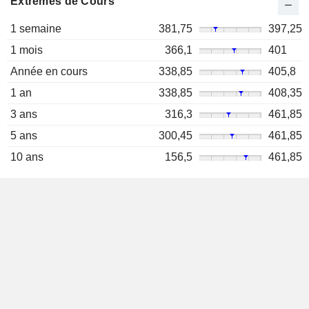
Extrêmes de Cours
1 semaine
381,75
397,25
1 mois
366,1
401
Année en cours
338,85
405,8
1 an
338,85
408,35
3 ans
316,3
461,85
5 ans
300,45
461,85
10 ans
156,5
461,85