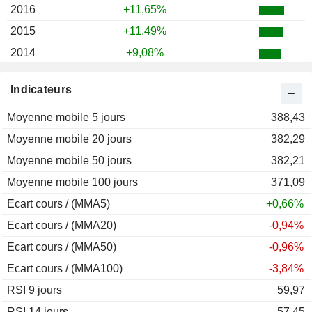
2016
+11,65%
2015
+11,49%
2014
+9,08%
2013
+21,73%
Indicateurs
2012
+29,99%
Moyenne mobile 5 jours
2011
-2,86%
388,43
Moyenne mobile 20 jours
2010
+6,51%
382,29
Moyenne mobile 50 jours
2009
+25,20%
382,21
Moyenne mobile 100 jours
2008
-36,42%
371,09
Ecart cours / (MMA5)
2007
+29,09%
+0,66%
Ecart cours / (MMA20)
2006
+20,86%
-0,94%
Ecart cours / (MMA50)
2005
+12,44%
-0,96%
Ecart cours / (MMA100)
2004
-14,08%
-3,84%
RSI 9 jours
2003
-10,41%
59,97
RSI 14 jours
2002
-10,32%
57,45