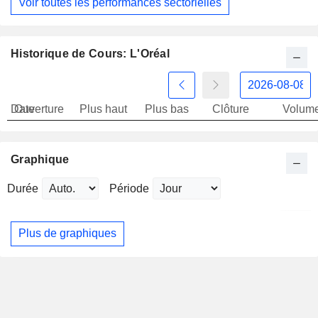
Voir toutes les performances sectorielles
Historique de Cours: L'Oréal
Date
Ouverture
Plus haut
Plus bas
Clôture
Volum
Graphique
Durée
Période
Plus de graphiques