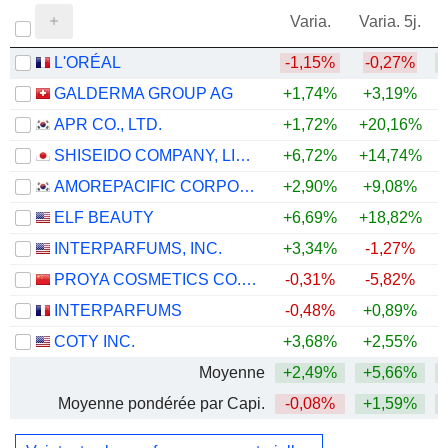
Varia.
Varia. 5j.
L'ORÉAL
-1,15%
-0,27%
GALDERMA GROUP AG
+1,74%
+3,19%
+
APR CO., LTD.
+1,72%
+20,16%
+
SHISEIDO COMPANY, LIMITED
+6,72%
+14,74%
+
AMOREPACIFIC CORPORATION
+2,90%
+9,08%
ELF BEAUTY
+6,69%
+18,82%
INTERPARFUMS, INC.
+3,34%
-1,27%
PROYA COSMETICS CO.,LTD.
-0,31%
-5,82%
INTERPARFUMS
-0,48%
+0,89%
COTY INC.
+3,68%
+2,55%
Moyenne
+2,49%
+5,66%
Moyenne pondérée par Capi.
-0,08%
+1,59%