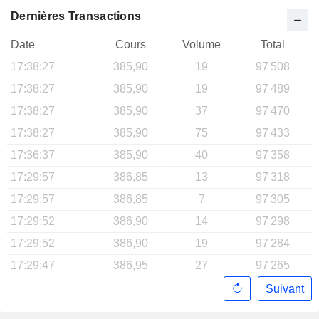
Dernières Transactions
Date
Cours
Volume
Total
17:38:27
385,90
19
97 508
17:38:27
385,90
19
97 489
17:38:27
385,90
37
97 470
17:38:27
385,90
75
97 433
17:36:37
385,90
40
97 358
17:29:57
386,85
13
97 318
17:29:57
386,85
7
97 305
17:29:52
386,90
14
97 298
17:29:52
386,90
19
97 284
17:29:47
386,95
27
97 265
Suivant