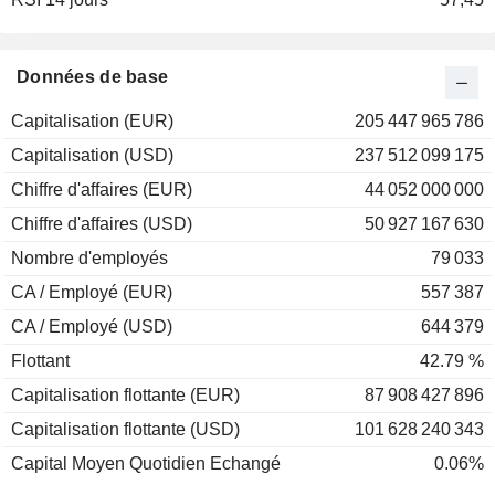
2001
-11,39%
2000
+14,63%
Données de base
1999
+28,49%
Capitalisation (EUR)
205 447 965 786
1998
+74,96%
Capitalisation (USD)
237 512 099 175
1997
+17,87%
Chiffre d'affaires (EUR)
44 052 000 000
1996
+62,13%
Chiffre d'affaires (USD)
50 927 167 630
1995
+23,05%
Nombre d'employés
79 033
1994
-16,14%
CA / Employé (EUR)
557 387
1993
+23,89%
CA / Employé (USD)
644 379
1992
+52,42%
Flottant
42.79 %
Capitalisation flottante (EUR)
87 908 427 896
Capitalisation flottante (USD)
101 628 240 343
Capital Moyen Quotidien Echangé
0.06%