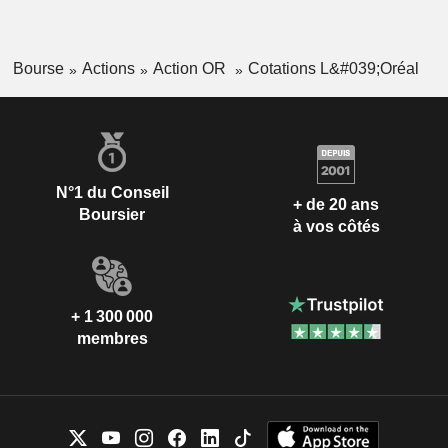
Bourse
Actions
Action OR
Cotations L&#039;Oréal
N°1 du Conseil
+ de 20 ans
Boursier
à vos côtés
+ 1 300 000
membres