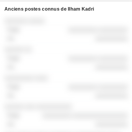
Anciens postes connus de Ilham Kadri
Sociétés
Poste
Fin
░░░░░░░ ░░░░░
░░░░░░░░░ ░░░░░░░░░
░░░░░░░░░░
░░░░░░ ░░
░░░░░░░░░ ░░░░░░░░░
░░░░░░░░░░
░░░░░░░░░ ░░░░
░░░░░░░░░ ░░░░░░░░░
░░░░░░░░░░
░░░░░░ ░░░ ░░░░░░░░░░░
░░░░░░░░░ ░░░░░░░░░░░░░░░░░
░░░░░░░░░░