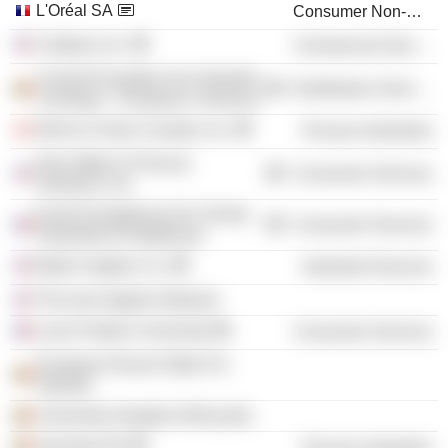
L'Oréal SA
Consumer Non-Durables
Catalyst, Inc.
Commercial Services
Conseil Européen de l'industrie
Distribution Services
Chimique - European Chemical
Rohm & Haas Canada, Inc.
Process Industries
Dow Water & Process
Consumer Services
Solutions, Inc.
Ecole Européenne De Chimie,
Consumer Services
Polymères Et Matériaux
Baker Hughes Co.
Industrial Services
The Issa Hygieia Network
Louis Pasteur University
Consumer Services
European Round Table For
Industry
University Hospital of Brussels
Syensqo NV
Process Industries