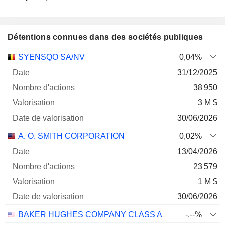
Détentions connues dans des sociétés publiques
Nombre
Date de
SYENSQO SA/NV
0,04%
Société
Date
d'actions
Valorisation
valorisation
31/12/2025
38 950
3 M $
30/06/2026
A. O. SMITH CORPORATION
0,02%
13/04/2026
23 579
1 M $
30/06/2026
BAKER HUGHES COMPANY CLASS A
-.--%