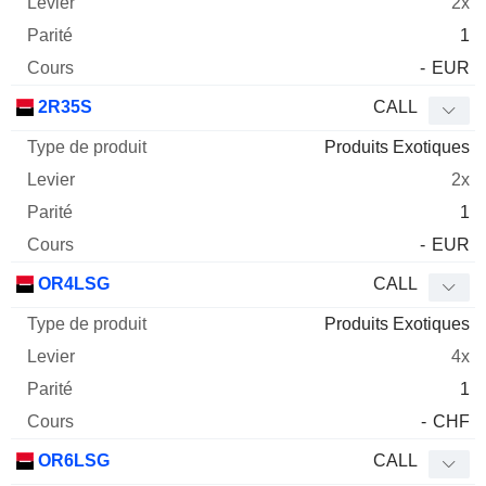
2x
1
-
EUR
2R35S
CALL
Produits Exotiques
2x
1
-
EUR
OR4LSG
CALL
Produits Exotiques
4x
1
-
CHF
OR6LSG
CALL