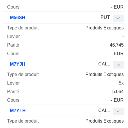
-
EUR
PUT
M56SH
Produits Exotiques
-
46.745
-
EUR
CALL
M7YJH
Produits Exotiques
5x
5.064
-
EUR
CALL
M7YLH
Produits Exotiques