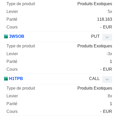
Produits Exotiques
5x
118.163
-
EUR
3WSOB
PUT
Produits Exotiques
-3x
1
-
EUR
H1TPB
CALL
Produits Exotiques
8x
1
-
EUR