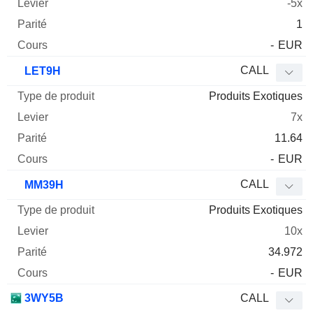
-5x
1
-
EUR
CALL
LET9H
Produits Exotiques
7x
11.64
-
EUR
CALL
MM39H
Produits Exotiques
10x
34.972
-
EUR
3WY5B
CALL