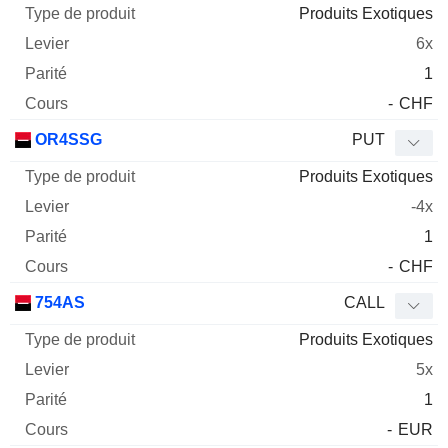
Produits Exotiques
6x
1
-
CHF
OR4SSG
PUT
Produits Exotiques
-4x
1
-
CHF
754AS
CALL
Produits Exotiques
5x
1
-
EUR