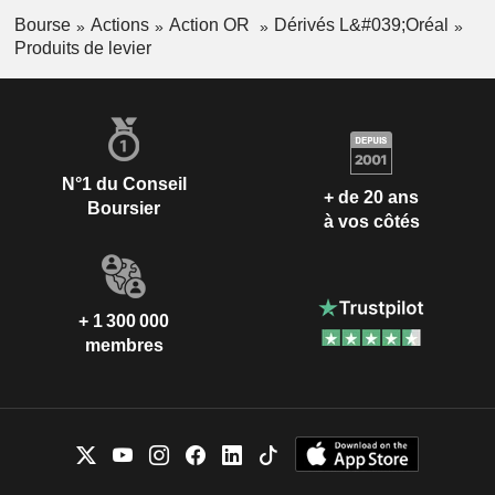
Bourse
Actions
Action OR
Dérivés L&#039;Oréal
Produits de levier
N°1 du Conseil
+ de 20 ans
Boursier
à vos côtés
+ 1 300 000
membres