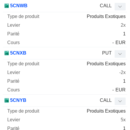
5CNWB
CALL
Produits Exotiques
2x
1
-
EUR
5CNXB
PUT
Produits Exotiques
-2x
1
-
EUR
5CNYB
CALL
Produits Exotiques
5x
1