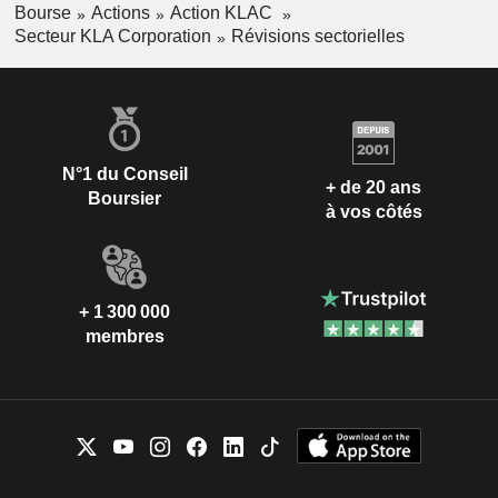
Bourse
Actions
Action KLAC
Secteur KLA Corporation
Révisions sectorielles
N°1 du Conseil
+ de 20 ans
Boursier
à vos côtés
+ 1 300 000
membres