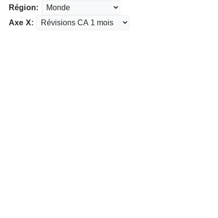
Région:
Axe X: