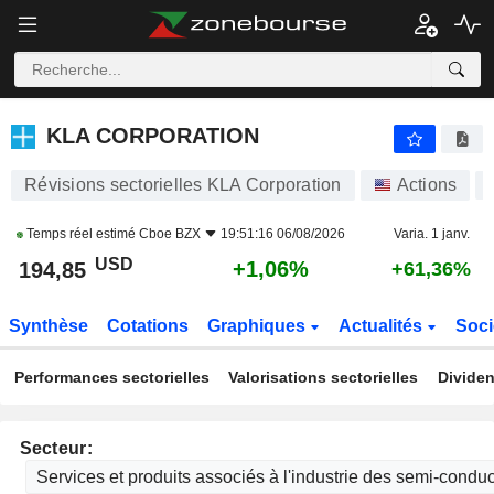
KLA CORPORATION
194,99
$
+1,14
KLA CORPORATION
Révisions sectorielles KLA Corporation
Actions
Temps réel estimé
Cboe BZX
19:51:16 06/08/2026
Varia. 1 janv.
USD
+1,06%
194,85
+61,36%
Synthèse
Cotations
Graphiques
Actualités
Soci
Performances sectorielles
Valorisations sectorielles
Dividen
Secteur: