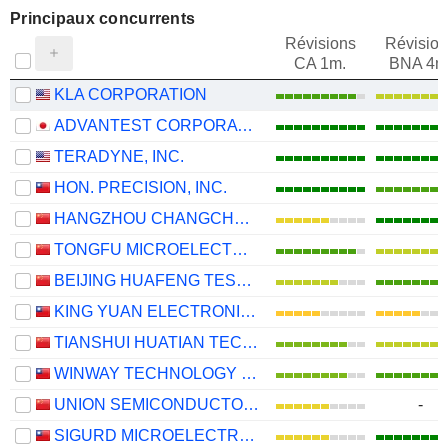
Principaux concurrents
Révisions
Révision
CA 1m.
BNA 4m
KLA CORPORATION
ADVANTEST CORPORATION
TERADYNE, INC.
HON. PRECISION, INC.
HANGZHOU CHANGCHUAN TECHNOLOGY CO.,LTD
TONGFU MICROELECTRONICS CO.,LTD
BEIJING HUAFENG TEST & CONTROL TECHNOLOGY CO.,LTD.
KING YUAN ELECTRONICS CO., LTD.
TIANSHUI HUATIAN TECHNOLOGY CO., LTD.
WINWAY TECHNOLOGY CO., LTD.
UNION SEMICONDUCTOR (HEFEI) CO., LTD.
-
SIGURD MICROELECTRONICS CORPORATION