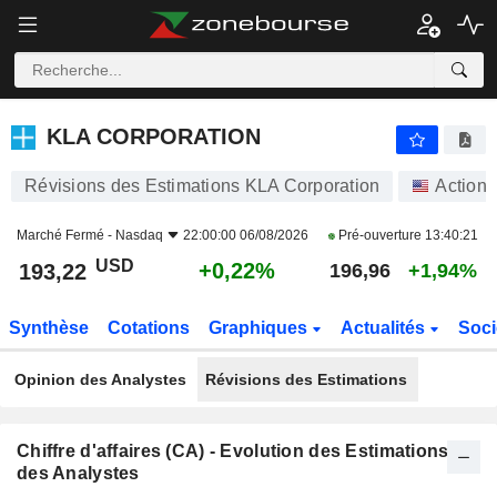
KLA CORPORATION
193,22
$
+0,22%
KLA CORPORATION
Révisions des Estimations KLA Corporation
Actions
Marché Fermé -
Nasdaq
22:00:00 06/08/2026
Pré-ouverture
13:40:21
USD
+0,22%
193,22
196,96
+1,94%
Synthèse
Cotations
Graphiques
Actualités
Soci
Opinion des Analystes
Révisions des Estimations
Chiffre d'affaires (CA) - Evolution des Estimations
des Analystes