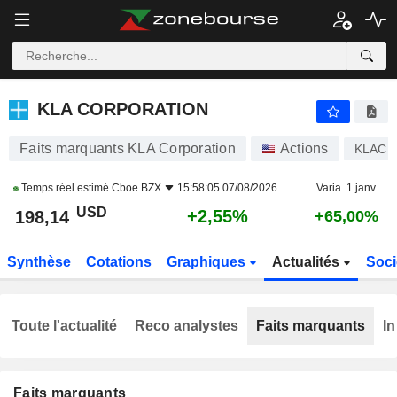
KLA CORPORATION
198,14
$
+2,55%
KLA CORPORATION
Faits marquants KLA Corporation
Actions
KLAC
Temps réel estimé
Cboe BZX
15:58:05 07/08/2026
Varia. 1 janv.
USD
+2,55%
198,14
+65,00%
Synthèse
Cotations
Graphiques
Actualités
Soci
Toute l'actualité
Reco analystes
Faits marquants
In
Faits marquants