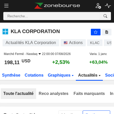
KLA CORPORATION
198,11
$
+2,53%
KLA CORPORATION
Actualités KLA Corporation
Actions
KLAC
US4
Marché Fermé -
Nasdaq
22:00:00 07/08/2026
Varia. 1 janv.
USD
+2,53%
198,11
+63,04%
Synthèse
Cotations
Graphiques
Actualités
Soci
Toute l'actualité
Reco analystes
Faits marquants
In