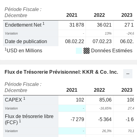
Période Fiscale :
2021
2022
2023
Décembre
1
Endettement Net
31 878
36 021
27 12
Variation
-
13%
-24,6
Date de publication
08.02.22
07.02.23
06.02.2
1
USD en Millions
Données Estimées
Flux de Trésorerie Prévisionnel: KKR & Co. Inc.
Période Fiscale :
2021
2022
2023
Décembre
1
CAPEX
102
85,06
108,
Variation
-
-16,65%
27,4
Flux de trésorerie libre
-7 279
-5 364
-1 60
1
(FCF)
Variation
-
26,3%
70,1