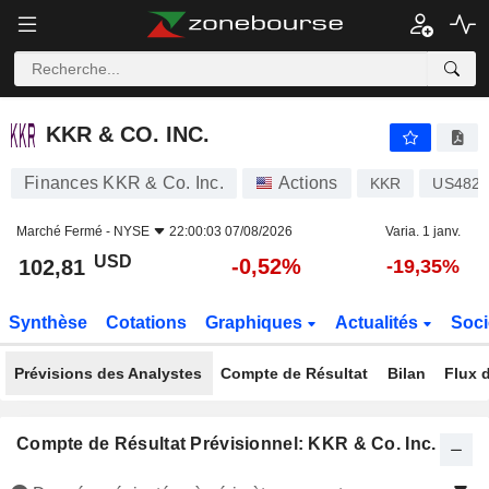
KKR & CO. INC.
102,81
$
-0,52%
KKR & CO. INC.
Finances KKR & Co. Inc.
Actions
KKR
US482
Marché Fermé -
NYSE
22:00:03 07/08/2026
Varia. 1 janv.
USD
-0,52%
102,81
-19,35%
Synthèse
Cotations
Graphiques
Actualités
Soci
Prévisions des Analystes
Compte de Résultat
Bilan
Flux d
Compte de Résultat Prévisionnel: KKR & Co. Inc.