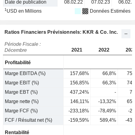
Date de publication
08.02.22
07.02.23
06.02.2
1
USD en Millions
Données Estimées
Ratios Financiers Prévisionnels: KKR & Co. Inc.
Période Fiscale :
2021
2022
202
Décembre
Profitabilité
Marge EBITDA (%)
157,68%
66,8%
75,
Marge EBIT (%)
156,85%
66,3%
74,
Marge EBT (%)
437,24%
-
78
Marge nette (%)
146,11%
-13,32%
65,
Marge FCF (%)
-233,18%
-78,49%
-2
FCF / Résultat net (%)
-159,59%
589,4%
-43
Rentabilité