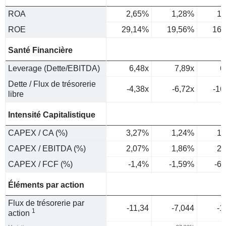
ROA
2,65%
1,28%
1,
ROE
29,14%
19,56%
16,
Santé Financière
Leverage (Dette/EBITDA)
6,48x
7,89x
6
Dette / Flux de trésorerie
-4,38x
-6,72x
-16
libre
Intensité Capitalistique
CAPEX / CA (%)
3,27%
1,24%
1,
CAPEX / EBITDA (%)
2,07%
1,86%
2,
CAPEX / FCF (%)
-1,4%
-1,59%
-6
Éléments par action
Flux de trésorerie par
-11,34
-7,044
-1
1
action