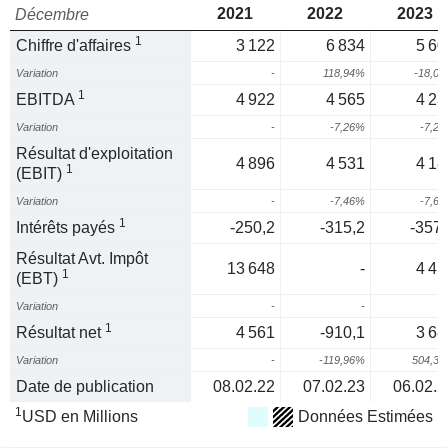
2021
2022
2023
Décembre
1
Chiffre d'affaires
3 122
6 834
5 60
Variation
-
118,94%
-18,0
1
EBITDA
4 922
4 565
4 23
Variation
-
-7,26%
-7,2
Résultat d'exploitation
4 896
4 531
4 18
1
(EBIT)
Variation
-
-7,46%
-7,6
1
Intérêts payés
-250,2
-315,2
-357,
Résultat Avt. Impôt
13 648
-
4 41
1
(EBT)
Variation
-
-
1
Résultat net
4 561
-910,1
3 68
Variation
-
-119,96%
504,3
Date de publication
08.02.22
07.02.23
06.02.2
1
USD en Millions
Données Estimées