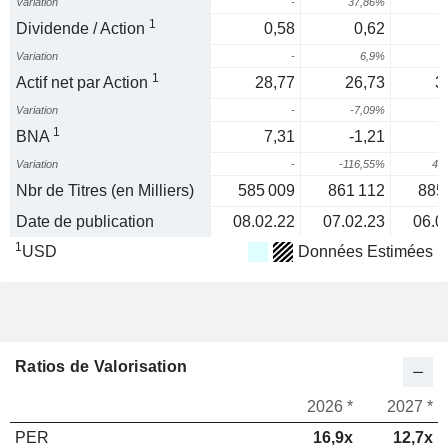
Variation
-
37,86%
7
1
Dividende / Action
0,58
0,62
Variation
-
6,9%
1
Actif net par Action
28,77
26,73
3
Variation
-
-7,09%
1
1
BNA
7,31
-1,21
Variation
-
-116,55%
43
Nbr de Titres (en Milliers)
585 009
861 112
885
Date de publication
08.02.22
07.02.23
06.0
1
USD
Données Estimées
Ratios de Valorisation
2026 *
2027 *
PER
16,9x
12,7x