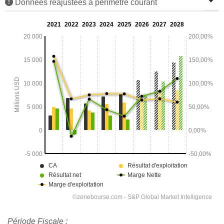
Données réajustées à périmètre courant
Période Fiscale :