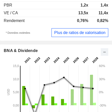
PBR
1,2x
1,4x
VE / CA
13,5x
11,4x
Rendement
0,76%
0,82%
Plus de ratios de valorisation
* Données estimées
BNA & Dividende