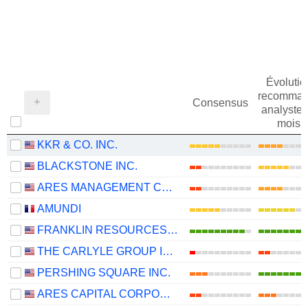
Évolutio
recomman
Consensus
analystes
mois
KKR & CO. INC.
BLACKSTONE INC.
ARES MANAGEMENT CORPORATION
AMUNDI
FRANKLIN RESOURCES, INC.
THE CARLYLE GROUP INC.
PERSHING SQUARE INC.
ARES CAPITAL CORPORATION