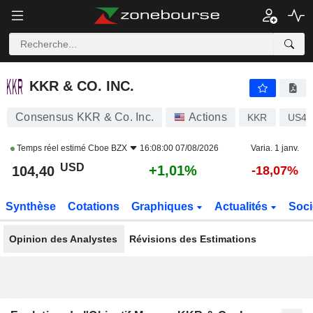
KKR & CO. INC.
104,46
$
+1,07%
KKR & CO. INC.
Consensus KKR & Co. Inc.
Actions
KKR
US48
Temps réel estimé
Cboe BZX
16:08:00 07/08/2026
Varia. 1 janv.
USD
+1,01%
104,40
-18,07%
Synthèse
Cotations
Graphiques
Actualités
Soci
Opinion des Analystes
Révisions des Estimations