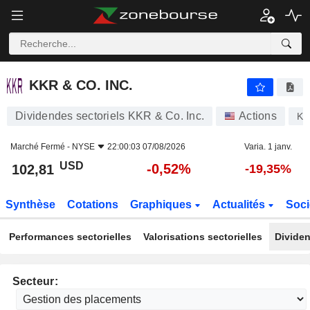
KKR & CO. INC.
102,81
$
-0,52%
KKR & CO. INC.
Dividendes sectoriels KKR & Co. Inc.
Actions
KK
Marché Fermé -
NYSE
22:00:03 07/08/2026
Varia. 1 janv.
USD
-0,52%
102,81
-19,35%
Synthèse
Cotations
Graphiques
Actualités
Soci
Performances sectorielles
Valorisations sectorielles
Dividen
Secteur: