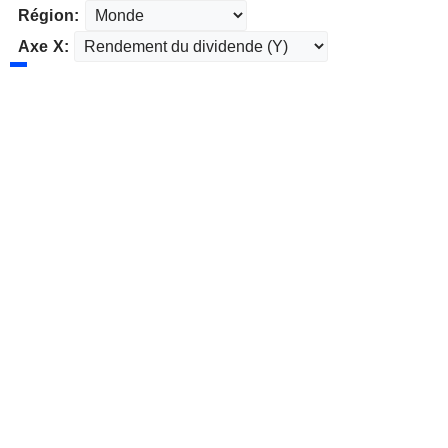
Région:
Axe X: