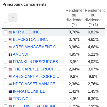
Principaux concurrents
Rendement
Rendement
du
du
dividende
dividende
(Y)
(Y+1)
KKR & CO. INC.
0,76%
0,82%
BLACKSTONE INC.
3,76%
4,65%
ARES MANAGEMENT CORPORATION
3,96%
4,68%
AMUNDI
4,95%
5,21%
FRANKLIN RESOURCES, INC.
3,9%
4,02%
THE CARLYLE GROUP INC.
2,94%
3,07%
ARES CAPITAL CORPORATION
9,6%
9,6%
HDFC ASSET MANAGEMENT COMPANY LIMITED
2,36%
2,76%
INFRATIL LIMITED
1,42%
1,45%
TPG INC.
4,9%
6,39%
BLUE OWL CAPITAL INC.
7,75%
7,95%