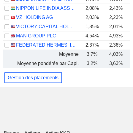
NIPPON LIFE INDIA ASSET MANAGEMENT LIMITED
2,08%
2,43%
VZ HOLDING AG
2,03%
2,23%
VICTORY CAPITAL HOLDINGS, INC.
1,85%
2,01%
MAN GROUP PLC
4,54%
4,93%
FEDERATED HERMES, INC.
2,37%
2,36%
Moyenne
3,7%
4,03%
Moyenne pondérée par Capi.
3,2%
3,63%
Gestion des placements