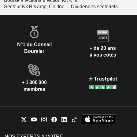
Bourse
Actions
Action KKR
Secteur KKR &amp; Co. Inc.
Dividendes sectoriels
N°1 du Conseil
+ de 20 ans
Boursier
à vos côtés
+ 1 300 000
membres
NOS EXPERTS À VOTRE