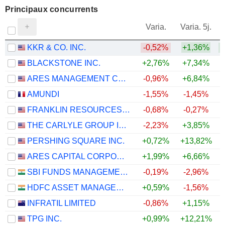
Principaux concurrents
V
Varia.
Varia. 5j.
KKR & CO. INC.
-0,52%
+1,36%
BLACKSTONE INC.
+2,76%
+7,34%
+
ARES MANAGEMENT CORPORATION
-0,96%
+6,84%
+
AMUNDI
-1,55%
-1,45%
FRANKLIN RESOURCES, INC.
-0,68%
-0,27%
THE CARLYLE GROUP INC.
-2,23%
+3,85%
PERSHING SQUARE INC.
+0,72%
+13,82%
ARES CAPITAL CORPORATION
+1,99%
+6,66%
SBI FUNDS MANAGEMENT LIMITED
-0,19%
-2,96%
HDFC ASSET MANAGEMENT COMPANY LIMITED
+0,59%
-1,56%
INFRATIL LIMITED
-0,86%
+1,15%
TPG INC.
+0,99%
+12,21%
+