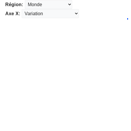
Région:
Axe X: