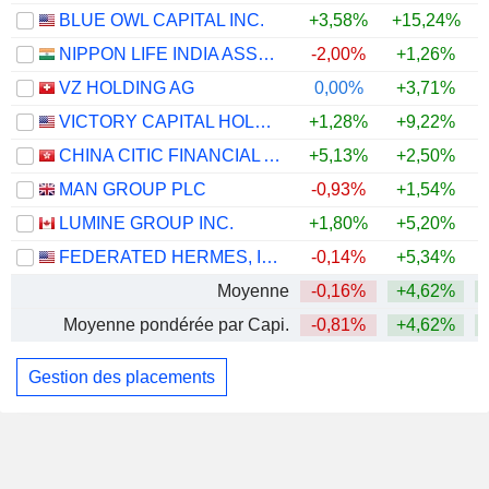
BLUE OWL CAPITAL INC.
+3,58%
+15,24%
+
NIPPON LIFE INDIA ASSET MANAGEMENT LIMITED
-2,00%
+1,26%
VZ HOLDING AG
0,00%
+3,71%
VICTORY CAPITAL HOLDINGS, INC.
+1,28%
+9,22%
+
CHINA CITIC FINANCIAL ASSET MANAGEMENT CO., LTD.
+5,13%
+2,50%
MAN GROUP PLC
-0,93%
+1,54%
LUMINE GROUP INC.
+1,80%
+5,20%
+
FEDERATED HERMES, INC.
-0,14%
+5,34%
Moyenne
-0,16%
+4,62%
Moyenne pondérée par Capi.
-0,81%
+4,62%
Gestion des placements