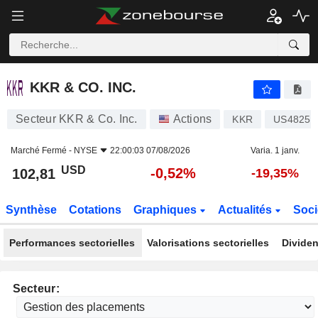
KKR & CO. INC.
102,81
$
-0,52%
KKR & CO. INC.
Secteur KKR & Co. Inc.
Actions
KKR
US48251
Marché Fermé -
NYSE
22:00:03 07/08/2026
Varia. 1 janv.
USD
-0,52%
102,81
-19,35%
Synthèse
Cotations
Graphiques
Actualités
Soci
Performances sectorielles
Valorisations sectorielles
Dividen
Secteur: