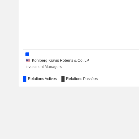
Kohlberg Kravis Roberts & Co. LP
Investment Managers
Relations Actives
Relations Passées
The Mount Sinai Hospital