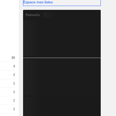
Espace mes listes
Palmarès
30
3
2
1
1
1
1