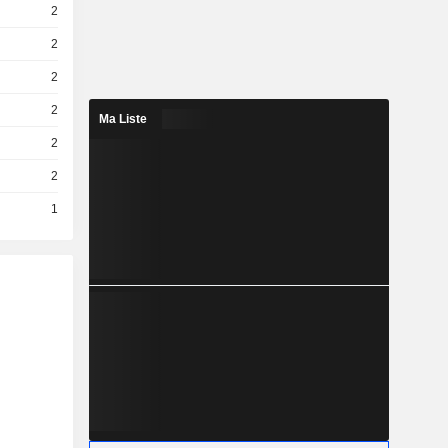
2
2
2
2
Ma Liste
2
2
1