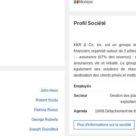
Mary Dillon
Mexique
Craig Arnold
Profil Société
Patricia Russo
Robert Scully
KKR & Co. Inc. est un groupe de
Kimberly Ross
financiers organisé autour de 2 pôles 
: - assurance (67% des revenus) : notamment
Scott Wagner
assurances vie et retraite. Le grou
également des solutions de réas
Scott Wagner
destination des clients privés et institu
gestion d'actifs (33%) : gestion d
Arturo Gutiérrez Hernández
Employés
capital-investissement, de fonds p
John Hess
crédits alternatifs, d'actifs immobilie
Xavier Niel
Secteur
Gestion des pl
d'énergie et d'infrastructures, d
Robert Scully
exploitan
placement, etc. En 2024, KKR & Co. 
Patricia Russo
Agenda
10/08
Détachement de dividende
637 572 MUSD d'actifs sous gestion.
George Roberts
Plus d'informations sur la société
Joseph Grundfest