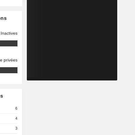
ons
Inactives
se privées
es
6
4
3