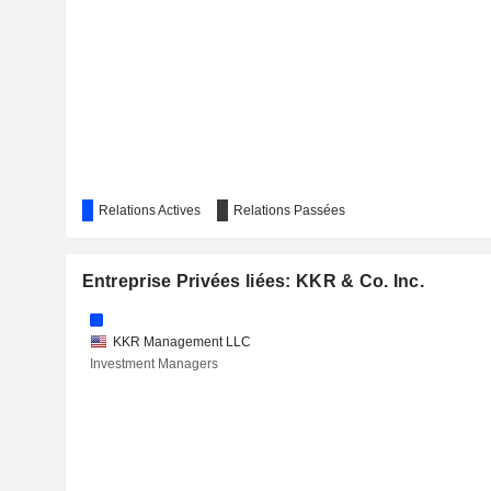
MEDTRONIC PLC
HEWLETT PACKARD ENTERPRISE COMPANY
CHUBB LIMITED
CIGNA
Relations Actives
GOODRX HOLDINGS, INC.
Relations Passées
DOUBLEVERIFY HOLDINGS, INC.
Entreprise Privées liées: KKR & Co. Inc.
CANADIAN PACIFIC KANSAS CITY LIMITED
TERACT
KKR Management LLC
Investment Managers