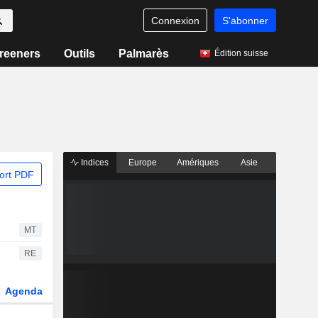
Connexion
S'abonner
reeners
Outils
Palmarès
Édition suisse
Indices
Europe
Amériques
Asie
ort PDF
MT
RE
Agenda
Secteur
Dérivés
Fonds et ETFs