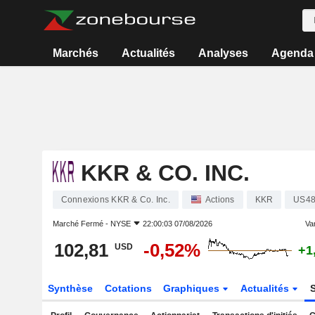
Marchés
Actualités
Analyses
Agenda
KKR & CO. INC.
Connexions KKR & Co. Inc.
Actions
KKR
US4
Marché Fermé -
NYSE
22:00:03 07/08/2026
Var
102,81
-0,52%
USD
+1
Synthèse
Cotations
Graphiques
Actualités