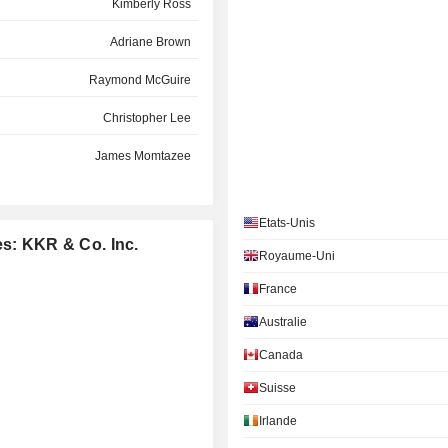
Kimberly Ross
Adriane Brown
Raymond McGuire
Christopher Lee
James Momtazee
Xavier Niel
Etats-Unis
Patricia Russo
es: KKR & Co. Inc.
Royaume-Uni
Matthew Cohler
France
Adam Warby
Australie
Arturo Gutiérrez Hernández
Canada
Evan Spiegel
Suisse
Irlande
Adriane Brown