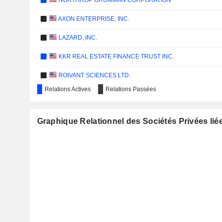
NORTHROP GRUMMAN CORPORATION
AXON ENTERPRISE, INC.
LAZARD, INC.
KKR REAL ESTATE FINANCE TRUST INC.
ROIVANT SCIENCES LTD.
Relations Actives
Relations Passées
UNIBAIL-RODAMCO-WESTFIELD SE
GENERAL MOTORS COMPANY
Graphique Relationnel des Sociétés Privées lié
1STDIBS.COM, INC.
OCADO GROUP PLC
ARCA CONTINENTAL, S.A.B. DE C.V.
SNAP INC.
AMERICAN AIRLINES GROUP INC.