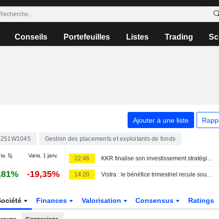
Conseils
Portefeuilles
Listes
Trading
Sc
Ajouter à une liste
Rapp
8251W1045
Gestion des placements et exploitants de fonds
ia. 5j.
Varia. 1 janv.
22:46
KKR finalise son investissement stratégique dans Crowe
,81%
-19,35%
14:20
Vistra : le bénéfice trimestriel recule sous l'effet des pertes de couverture malgré une forte demande d'électricité
Société
Finances
Valorisation
Consensus
Ratings