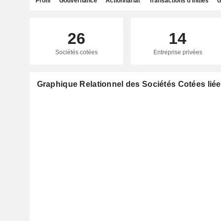
Profil
Gouvernance
Actionnariat
Transactions d'initiés
G
26
14
Sociétés cotées
Entreprise privées
Graphique Relationnel des Sociétés Cotées liée