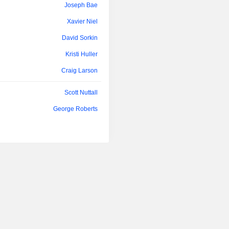
Joseph Bae
Xavier Niel
David Sorkin
Kristi Huller
Craig Larson
Scott Nuttall
George Roberts
Henry Kravis
Joseph Bae
Kristi Huller
Ryan Stork
Robert Lewin
John Hess