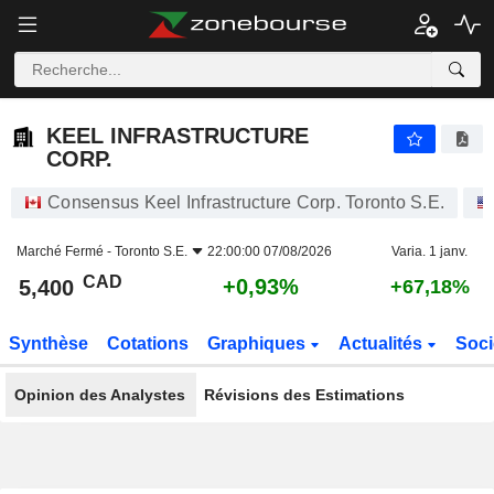
KEEL INFRASTRUCTURE CORP.
5,400
$
+0,93%
KEEL INFRASTRUCTURE
CORP.
Consensus Keel Infrastructure Corp. Toronto S.E.
Marché Fermé -
Toronto S.E.
22:00:00 07/08/2026
Varia. 1 janv.
CAD
+0,93%
5,400
+67,18%
Synthèse
Cotations
Graphiques
Actualités
Soci
Opinion des Analystes
Révisions des Estimations