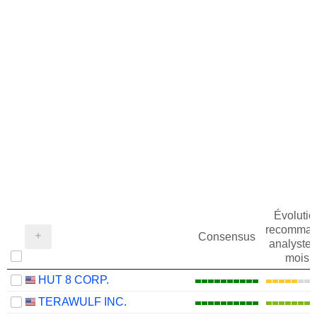
Évolutio
recomman
Consensus
analystes
mois
HUT 8 CORP.
TERAWULF INC.