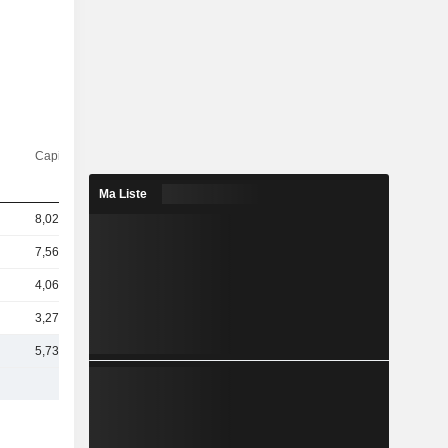
Capi.($)
Ma Liste
8,02 Md
7,56 Md
4,06 Md
3,27 Md
5,73 Md