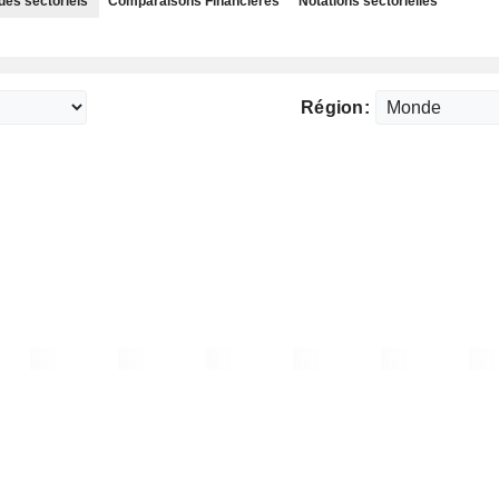
des sectoriels
Comparaisons Financières
Notations sectorielles
Région: