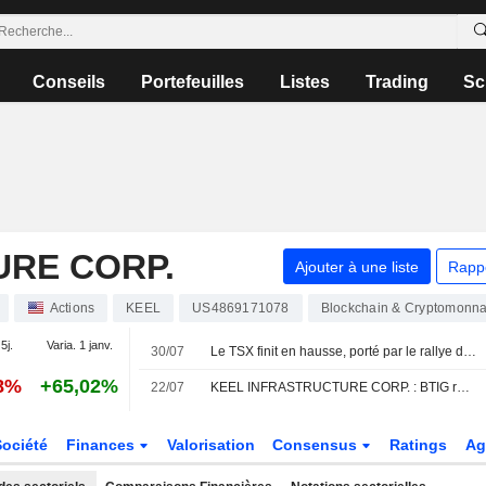
Conseils
Portefeuilles
Listes
Trading
Sc
URE CORP.
Ajouter à une liste
Rapp
Actions
KEEL
US4869171078
Blockchain & Cryptomonna
5j.
Varia. 1 janv.
30/07
Le TSX finit en hausse, porté par le rallye des valeurs minières et la progression des métaux
48%
+65,02%
22/07
KEEL INFRASTRUCTURE CORP. : BTIG réitère son opinion positive sur le titre
Société
Finances
Valorisation
Consensus
Ratings
Ag