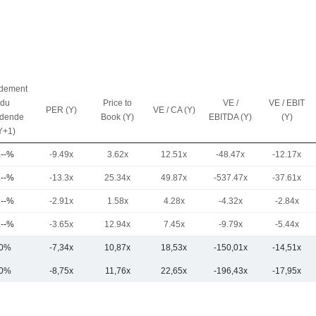
dement
du
Price to
VE /
VE / EBIT
PER (Y)
VE / CA (Y)
idende
Book (Y)
EBITDA (Y)
(Y)
Y+1)
.--%
-9.49x
3.62x
12.51x
-48.47x
-12.17x
.--%
-13.3x
25.34x
49.87x
-537.47x
-37.61x
.--%
-2.91x
1.58x
4.28x
-4.32x
-2.84x
.--%
-3.65x
12.94x
7.45x
-9.79x
-5.44x
0%
-7,34x
10,87x
18,53x
-150,01x
-14,51x
0%
-8,75x
11,76x
22,65x
-196,43x
-17,95x