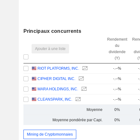
Principaux concurrents
Rendement
Ren
du
Ajouter à une liste
dividende
div
(Y)
(
RIOT PLATFORMS, INC.
-.--%
-
CIPHER DIGITAL INC.
-.--%
-
MARA HOLDINGS, INC.
-.--%
-
CLEANSPARK, INC.
-.--%
-
Moyenne
0%
Moyenne pondérée par Capi.
0%
Mining de Cryptomonnaies