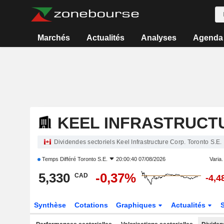
Marchés
Actualités
Analyses
Agenda
KEEL INFRASTRUCT
Dividendes sectoriels Keel Infrastructure Corp. Toronto S.E.
Temps Différé
Toronto S.E.
20:00:40 07/08/2026
Varia. 
5,330
-0,37%
CAD
-4,
Synthèse
Cotations
Graphiques
Actualités