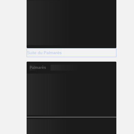
Suite du Palmarès
Palmarès