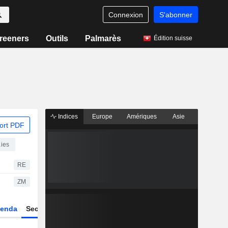
Connexion
S'abonner
reeners
Outils
Palmarès
Édition suisse
Indices
Europe
Amériques
Asie
ort PDF
ies
RE
ZM
enda
Secteur
Dérivés