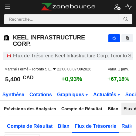
KEEL INFRASTRUCTURE CORP.
5,400
$
+0,93%
KEEL INFRASTRUCTURE
CORP.
Flux de Trésorerie Keel Infrastructure Corp. Toronto S.E
Marché Fermé -
Toronto S.E.
22:00:00 07/08/2026
Varia. 1 janv.
CAD
+0,93%
5,400
+67,18%
Synthèse
Cotations
Graphiques
Actualités
Soci
Prévisions des Analystes
Compte de Résultat
Bilan
Flux d
Compte de Résultat
Bilan
Flux de Trésorerie
Ratios