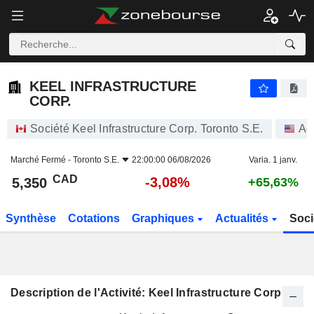
KEEL INFRASTRUCTURE CORP.
5,350
$
-3,08%
KEEL INFRASTRUCTURE
CORP.
Société Keel Infrastructure Corp. Toronto S.E.
Ac
Marché Fermé -
Toronto S.E.
22:00:00 06/08/2026
Varia. 1 janv.
CAD
-3,08%
5,350
+65,63%
Synthèse
Cotations
Graphiques
Actualités
Soci
Description de l'Activité: Keel Infrastructure Corp.