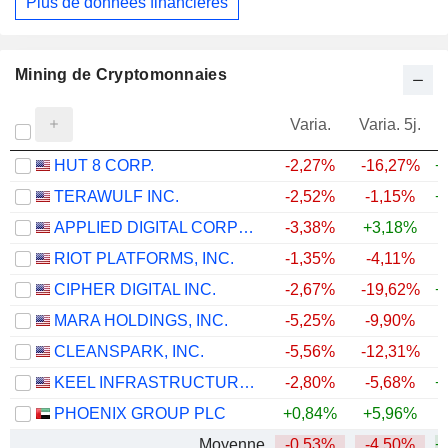
Plus de données financières
Mining de Cryptomonnaies
Varia.
Varia. 5j.
HUT 8 CORP.
-2,27%
-16,27%
+
TERAWULF INC.
-2,52%
-1,15%
+
APPLIED DIGITAL CORPORATION
-3,38%
+3,18%
+
RIOT PLATFORMS, INC.
-1,35%
-4,11%
+
CIPHER DIGITAL INC.
-2,67%
-19,62%
+
MARA HOLDINGS, INC.
-5,25%
-9,90%
CLEANSPARK, INC.
-5,56%
-12,31%
+
KEEL INFRASTRUCTURE CORP.
-2,80%
-5,68%
+
PHOENIX GROUP PLC
+0,84%
+5,96%
Moyenne
-0,53%
-4,50%
+