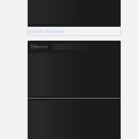
Suite du Palmarès
Palmarès