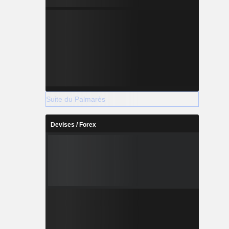
Suite du Palmarès
Devises / Forex