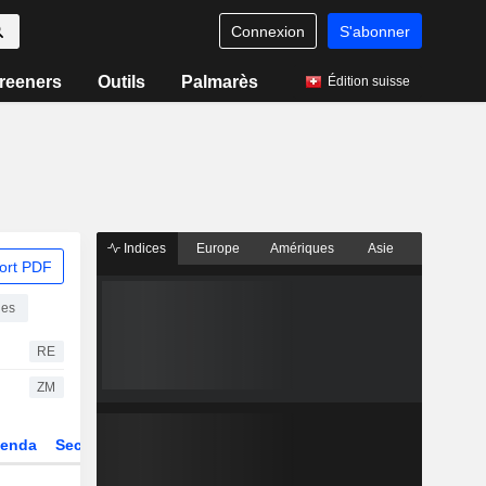
Connexion
S'abonner
reeners
Outils
Palmarès
Édition suisse
Indices
Europe
Amériques
Asie
ort PDF
ies
RE
ZM
enda
Secteur
Dérivés