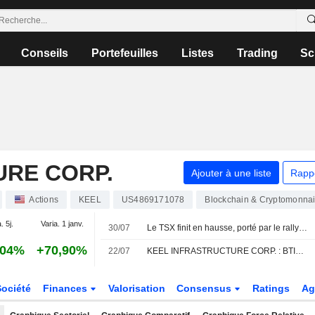
Conseils
Portefeuilles
Listes
Trading
Sc
URE CORP.
Ajouter à une liste
Rapp
Actions
KEEL
US4869171078
Blockchain & Cryptomonna
. 5j.
Varia. 1 janv.
30/07
Le TSX finit en hausse, porté par le rallye des valeurs minières et la progression des métaux
,04%
+70,90%
22/07
KEEL INFRASTRUCTURE CORP. : BTIG réitère son opinion positive sur le titre
Société
Finances
Valorisation
Consensus
Ratings
Ag