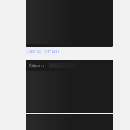
Suite du Palmarès
Palmarès