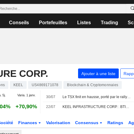
Conseils
Portefeuilles
Listes
Trading
Sc
URE CORP.
Ajouter à une liste
Rapp
ons
KEEL
US4869171078
Blockchain & Cryptomonnaies
. 5j.
Varia. 1 janv.
30/07
Le TSX finit en hausse, porté par le rallye des valeurs minières et la progression des métaux
,04%
+70,90%
22/07
KEEL INFRASTRUCTURE CORP. : BTIG réitère son opinion positive sur le titre
Société
Finances
Valorisation
Consensus
Ratings
Ag