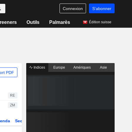
Connexion
S'abonner
reeners
Outils
Palmarès
Édition suisse
Indices
Europe
Amériques
Asie
ort PDF
RE
ZM
enda
Secteur
Dérivés