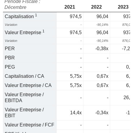
Période Fiscale :
2021
2022
2023
Décembre
1
Capitalisation
974,5
96,04
937,
Variation
-
-90,14%
876,0
1
Valeur Entreprise
974,5
96,04
937,
Variation
-
-90,14%
876,0
PER
-
-0,38x
-7,28
PBR
-
-
PEG
-
-
0,1
Capitalisation / CA
5,75x
0,67x
6,4
Valeur Entreprise / CA
5,75x
0,67x
6,4
Valeur Entreprise /
-
-
26,7
EBITDA
Valeur Entreprise /
14,4x
-0,34x
-13
EBIT
Valeur Entreprise / FCF
-
-