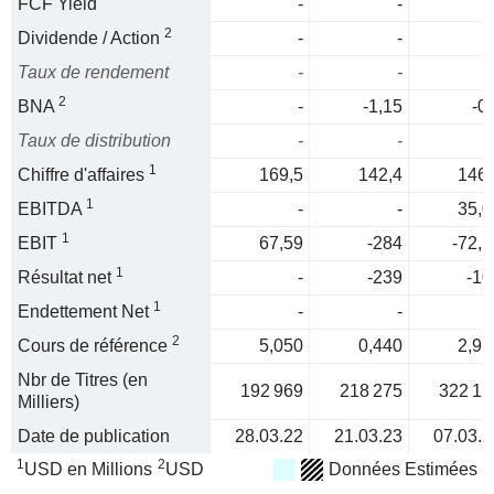
FCF Yield
-
-
2
Dividende / Action
-
-
Taux de rendement
-
-
2
BNA
-
-1,15
-0
Taux de distribution
-
-
1
Chiffre d'affaires
169,5
142,4
146,
1
EBITDA
-
-
35,0
1
EBIT
67,59
-284
-72,1
1
Résultat net
-
-239
-10
1
Endettement Net
-
-
2
Cours de référence
5,050
0,440
2,91
Nbr de Titres (en
192 969
218 275
322 12
Milliers)
Date de publication
28.03.22
21.03.23
07.03.2
1
2
USD en Millions
USD
Données Estimées