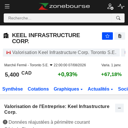
KEEL INFRASTRUCTURE CORP.
5,400
$
+0,93%
KEEL INFRASTRUCTURE
CORP.
Valorisation Keel Infrastructure Corp. Toronto S.E.
Marché Fermé -
Toronto S.E.
22:00:00 07/08/2026
Varia. 1 janv.
CAD
+0,93%
5,400
+67,18%
Synthèse
Cotations
Graphiques
Actualités
Soci
Valorisation de l'Entreprise: Keel Infrastructure
Corp.
Données réajustées à périmètre courant