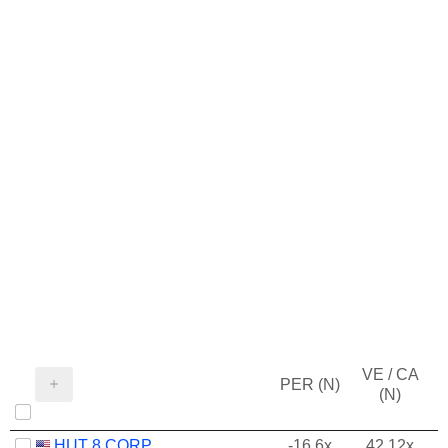
VE / CA
PER (N)
(N)
HUT 8 CORP.
-16.6x
42.12x