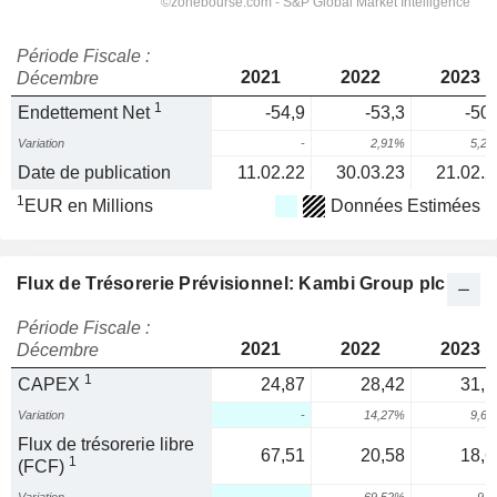
Période Fiscale :
2021
2022
2023
Décembre
1
Endettement Net
-54,9
-53,3
-50,
Variation
-
2,91%
5,2
Date de publication
11.02.22
30.03.23
21.02.2
1
EUR en Millions
Données Estimées
Flux de Trésorerie Prévisionnel: Kambi Group plc
Période Fiscale :
2021
2022
2023
Décembre
1
CAPEX
24,87
28,42
31,1
Variation
-
14,27%
9,6
Flux de trésorerie libre
67,51
20,58
18,6
1
(FCF)