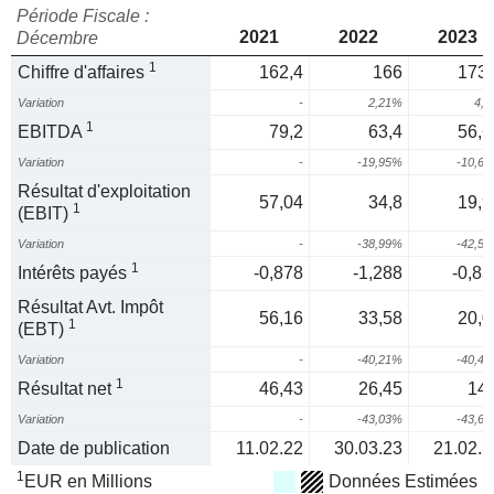
Période Fiscale :
2021
2022
2023
Décembre
1
Chiffre d'affaires
162,4
166
173,
Variation
-
2,21%
4,
1
EBITDA
79,2
63,4
56,6
Variation
-
-19,95%
-10,6
Résultat d'exploitation
57,04
34,8
19,9
1
(EBIT)
Variation
-
-38,99%
-42,5
1
Intérêts payés
-0,878
-1,288
-0,83
Résultat Avt. Impôt
56,16
33,58
20,0
1
(EBT)
Variation
-
-40,21%
-40,4
1
Résultat net
46,43
26,45
14,
Variation
-
-43,03%
-43,6
Date de publication
11.02.22
30.03.23
21.02.2
1
EUR en Millions
Données Estimées