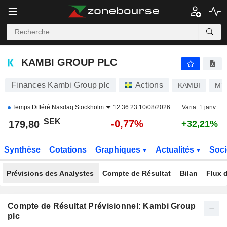
KAMBI GROUP PLC
179,80
kr
-0,77%
KAMBI GROUP PLC
Finances Kambi Group plc
Actions
KAMBI
MT
Temps Différé
Nasdaq Stockholm
12:36:23 10/08/2026
Varia. 1 janv.
SEK
-0,77%
179,80
+32,21%
Synthèse
Cotations
Graphiques
Actualités
Soci
Prévisions des Analystes
Compte de Résultat
Bilan
Flux d
Compte de Résultat Prévisionnel: Kambi Group
plc