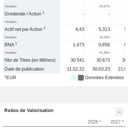
Variation
-
-30,87%
1
Dividende / Action
-
-
Variation
-
-
1
Actif net par Action
4,43
5,313
5
Variation
-
19,93%
1
BNA
1,473
0,856
0
Variation
-
-41,89%
-4
Nbr de Titres (en Milliers)
30 541
30 673
30
Date de publication
11.02.22
30.03.23
21.0
1
EUR
Données Estimées
Ratios de Valorisation
2026 *
2027 *