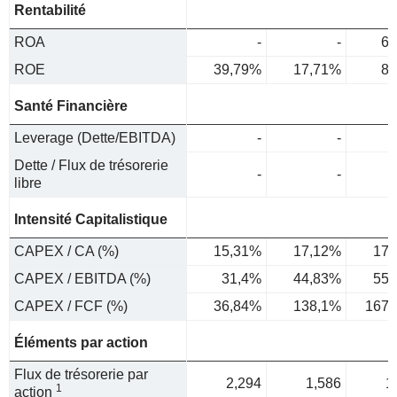
Rentabilité
ROA
-
-
6,
ROE
39,79%
17,71%
8,
Santé Financière
Leverage (Dette/EBITDA)
-
-
Dette / Flux de trésorerie
-
-
libre
Intensité Capitalistique
CAPEX / CA (%)
15,31%
17,12%
17,
CAPEX / EBITDA (%)
31,4%
44,83%
55,
CAPEX / FCF (%)
36,84%
138,1%
167,
Éléments par action
Flux de trésorerie par
2,294
1,586
1
1
action