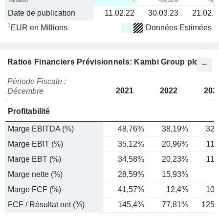
Variation
-
-69,52%
-9,
Date de publication
11.02.22
30.03.23
21.02.2
1
EUR en Millions
Données Estimées
Ratios Financiers Prévisionnels: Kambi Group plc
Période Fiscale :
2021
2022
202
Décembre
Profitabilité
Marge EBITDA (%)
48,76%
38,19%
32,
Marge EBIT (%)
35,12%
20,96%
11
Marge EBT (%)
34,58%
20,23%
11
Marge nette (%)
28,59%
15,93%
8
Marge FCF (%)
41,57%
12,4%
10,
FCF / Résultat net (%)
145,4%
77,81%
125,