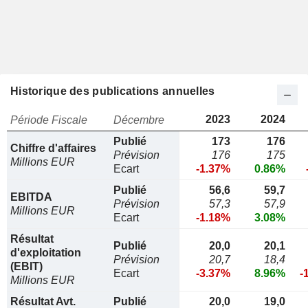
Historique des publications annuelles
2023
2024
Période Fiscale
Décembre
Publié
173
176
Chiffre d'affaires
Prévision
176
175
Millions EUR
Ecart
-1.37%
0.86%
Publié
56,6
59,7
EBITDA
Prévision
57,3
57,9
Millions EUR
Ecart
-1.18%
3.08%
Résultat
Publié
20,0
20,1
d'exploitation
Prévision
20,7
18,4
(EBIT)
Ecart
-3.37%
8.96%
-
Millions EUR
Résultat Avt.
Publié
20,0
19,0