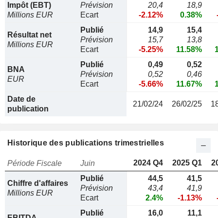
Impôt (EBT)
Prévision
20,4
18,9
Millions EUR
Ecart
-2.12%
0.38%
Publié
14,9
15,4
Résultat net
Prévision
15,7
13,8
Millions EUR
Ecart
-5.25%
11.58%
Publié
0,49
0,52
BNA
Prévision
0,52
0,46
EUR
Ecart
-5.66%
11.67%
Date de
21/02/24
26/02/25
1
publication
Historique des publications trimestrielles
2024 Q4
2025 Q1
2
Période Fiscale
Juin
Publié
44,5
41,5
Chiffre d'affaires
Prévision
43,4
41,9
Millions EUR
Ecart
2.4%
-1.13%
Publié
16,0
11,1
EBITDA