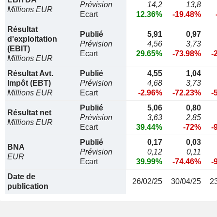
Prévision
14,2
13,8
Millions EUR
Ecart
12.36%
-19.48%
Résultat
Publié
5,91
0,97
d'exploitation
Prévision
4,56
3,73
(EBIT)
Ecart
29.65%
-73.98%
-
Millions EUR
Résultat Avt.
Publié
4,55
1,04
Impôt (EBT)
Prévision
4,68
3,73
Millions EUR
Ecart
-2.96%
-72.23%
-
Publié
5,06
0,80
Résultat net
Prévision
3,63
2,85
Millions EUR
Ecart
39.44%
-72%
-
Publié
0,17
0,03
BNA
Prévision
0,12
0,11
EUR
Ecart
39.99%
-74.46%
-
Date de
26/02/25
30/04/25
2
publication