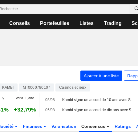
Conseils
Portefeuilles
Listes
Trading
Sc
Ajouter à une liste
Rapp
KAMBI
MT0000780107
Casinos et jeux
. 5j.
Varia. 1 janv.
05/08
Kambi signe un accord de 10 ans avec Station Casinos sur les technologies de paris sportifs
61%
+32,79%
05/08
Kambi signe un accord de dix ans avec Station Casinos dans le Nevada
Société
Finances
Valorisation
Consensus
Ratings