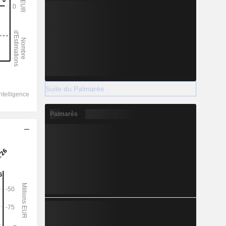
Suite du Palmarès
Palmarès