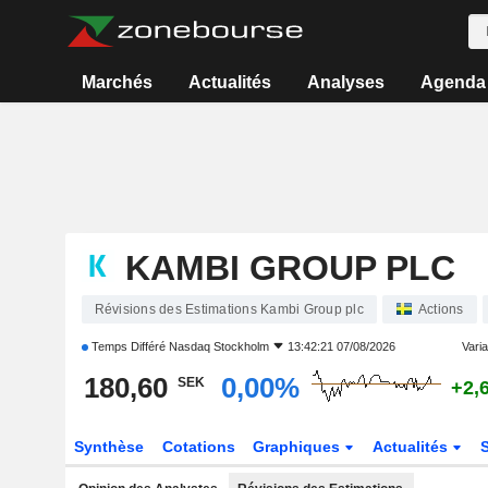
Marchés
Actualités
Analyses
Agenda
KAMBI GROUP PLC
Révisions des Estimations Kambi Group plc
Actions
Temps Différé
Nasdaq Stockholm
13:42:21 07/08/2026
Varia
180,60
0,00%
SEK
+2,
Synthèse
Cotations
Graphiques
Actualités