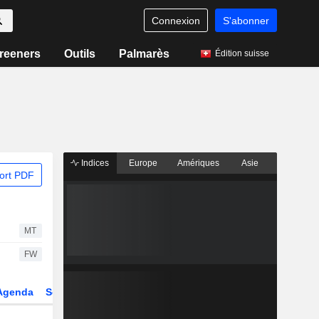
Connexion
S'abonner
reeners
Outils
Palmarès
Édition suisse
Indices
Europe
Amériques
Asie
ort PDF
MT
FW
Agenda
Secteur
Dérivés
Fonds et ETFs