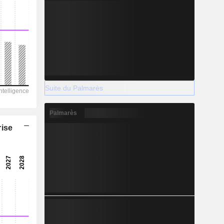
Suite du Palmarès
Palmarès
rise