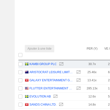
Ajouter à une liste
PER (Y)
VE /
KAMBI GROUP PLC
30.7x
2
ARISTOCRAT LEISURE LIMITED
25.46x
6
GALAXY ENTERTAINMENT GROUP LIMITED
13.41x
2
FLUTTER ENTERTAINMENT PLC
285.13x
1
EVOLUTION AB
12.6x
5
SANDS CHINA LTD.
14.8x
2