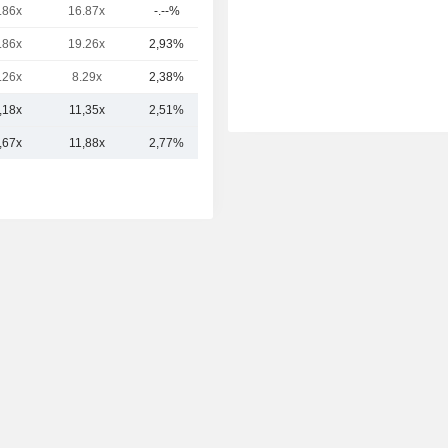
.86x
16.87x
-.--%
11,92 Md
.86x
19.26x
2,93%
8,58 Md
.26x
8.29x
2,38%
6,63 Md
,18x
11,35x
2,51%
13,28 Md
,67x
11,88x
2,77%