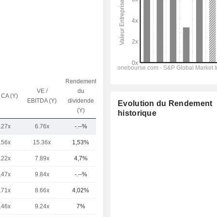
Rendement
VE /
du
 CA (Y)
Capi.($)
EBITDA (Y)
dividende
Evolution du Rendement
(Y)
historique
.27x
6.76x
-.--%
505 M
.56x
15.36x
1,53%
27,7 Md
.22x
7.89x
4,7%
18,34 Md
.47x
9.84x
-.--%
16,44 Md
.71x
8.66x
4,02%
14,79 Md
.46x
9.24x
7%
14,65 Md