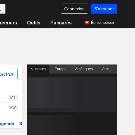
Connexion
S'abonner
reeners
Outils
Palmarès
Édition suisse
Indices
Europe
Amériques
Asie
ort PDF
MT
FW
Agenda
Secteur
Dérivés
Fonds et ETFs