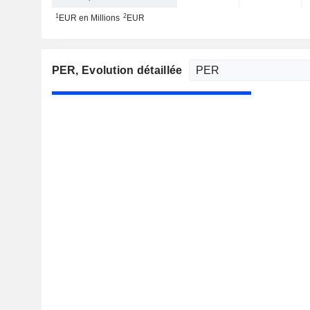
1
2
EUR en Millions
EUR
PER
, Evolution détaillée