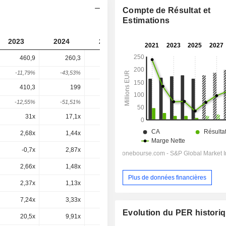
Compte de Résultat et
Estimations
2023
2024
2025
2026
2027
460,9
260,3
341,9
436,5
-
-11,79%
-43,53%
31,35%
27,68%
-
410,3
199
309
400,6
372,4
-12,55%
-51,51%
55,27%
29,67%
-7,05%
31x
17,1x
52,9x
30,7x
20,7x
2,68x
1,44x
2,12x
2,59x
2,32x
-0,7x
2,87x
-1x
0x
0,4x
2,66x
1,48x
2,11x
2,47x
2,35x
Plus de données financières
2,37x
1,13x
1,91x
2,27x
2x
7,24x
3,33x
6,13x
6,76x
5,58x
Evolution du PER histori
20,5x
9,91x
38x
20,6x
14x