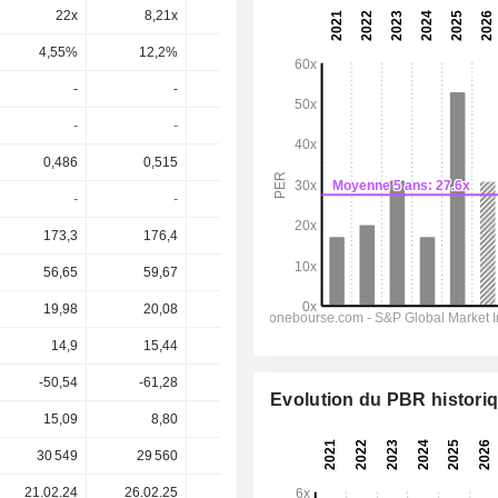
22x
8,21x
80,9x
16x
14,1x
4,55%
12,2%
1,24%
6,24%
7,07%
-
-
-
-
-
-
-
-
-
-
0,486
0,515
0,238
0,5387
0,8002
-
-
-
-
-
173,3
176,4
162
176,5
186,1
56,65
59,67
50,42
59,31
66,75
19,98
20,08
8,12
19,47
26,54
14,9
15,44
6,811
14,61
21,38
-50,54
-61,28
-32,89
-35,83
-64,08
Evolution du PBR histori
15,09
8,80
12,58
16,54
16,54
30 549
29 560
27 177
26 391
-
21.02.24
26.02.25
18.02.26
-
-