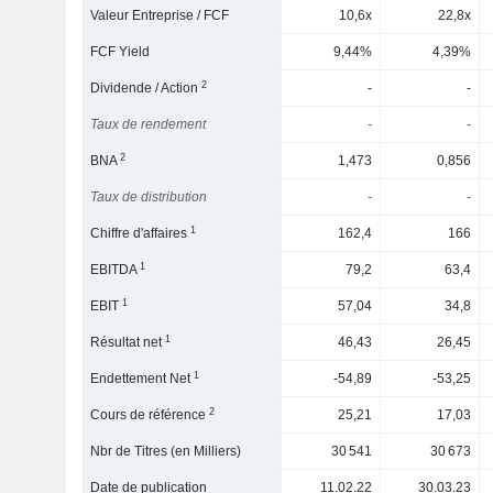
Valeur Entreprise / FCF
10,6x
22,8x
FCF Yield
9,44%
4,39%
2
Dividende / Action
-
-
Taux de rendement
-
-
2
BNA
1,473
0,856
Taux de distribution
-
-
1
Chiffre d'affaires
162,4
166
1
EBITDA
79,2
63,4
1
EBIT
57,04
34,8
1
Résultat net
46,43
26,45
1
Endettement Net
-54,89
-53,25
2
Cours de référence
25,21
17,03
Nbr de Titres (en Milliers)
30 541
30 673
Date de publication
11.02.22
30.03.23