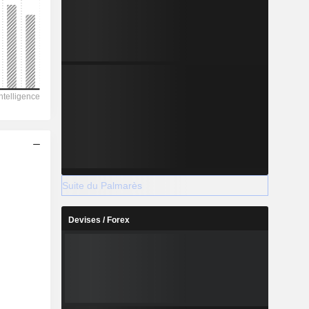
Suite du Palmarès
Devises / Forex