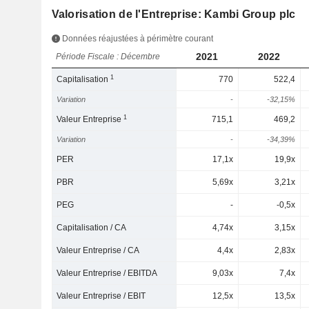
Valorisation de l'Entreprise: Kambi Group plc
Données réajustées à périmètre courant
2021
2022
Période Fiscale : Décembre
1
Capitalisation
770
522,4
Variation
-
-32,15%
1
Valeur Entreprise
715,1
469,2
Variation
-
-34,39%
PER
17,1x
19,9x
PBR
5,69x
3,21x
PEG
-
-0,5x
Capitalisation / CA
4,74x
3,15x
Valeur Entreprise / CA
4,4x
2,83x
Valeur Entreprise / EBITDA
9,03x
7,4x
Valeur Entreprise / EBIT
12,5x
13,5x