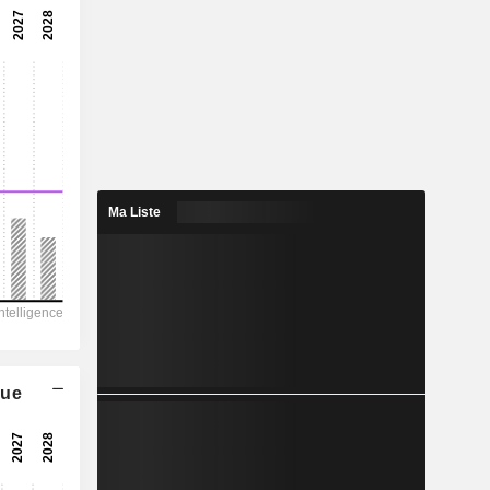
11,7x
8,56%
-
-
1,037
-
Ma Liste
197,2
74,1
32,73
26,63
-70,33
que
16,54
-
-