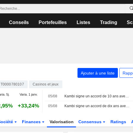
Conseils
Portefeuilles
Listes
Trading
Sc
Ajouter à une liste
Rapp
T0000780107
Casinos et jeux
ria. 5j.
Varia. 1 janv.
05/08
Kambi signe un accord de 10 ans avec Station Casinos sur les technologies de paris sportifs
2,95%
+33,24%
05/08
Kambi signe un accord de dix ans avec Station Casinos dans le Nevada
Société
Finances
Valorisation
Consensus
Ratings