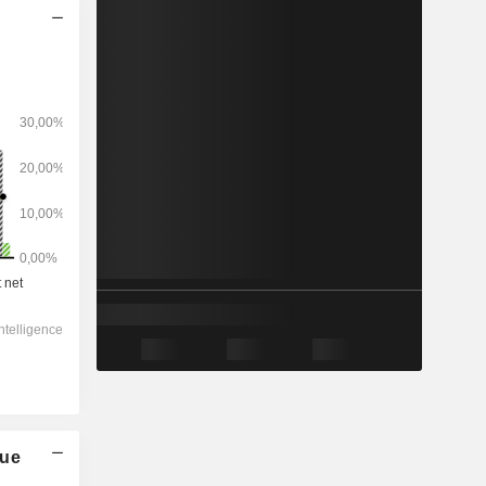
2028
-
-
366,1
-1,68%
16x
2,06x
0,5x
2,21x
1,86x
4,94x
que
11,2x