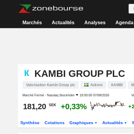
Marchés
Actualités
Analyses
Agenda
KAMBI GROUP PLC
Valorisation Kambi Group plc
Actions
KAMBI
M
Marché Fermé -
Nasdaq Stockholm
18:00:00 07/08/2026
Va
181,20
+0,33%
SEK
+
Synthèse
Cotations
Graphiques
Actualités