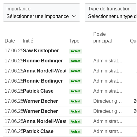
Importance
Type de transaction
Sélectionner une importance
Sélectionner un type d
Poste
Date
Initié
Type
principal
Qua
17.06.25
Saw Kristopher
Achat
17.06.25
Ronnie Bodinger
Administrateur
Achat
17.06.25
Anna Nordell-Westling
Administrateur
Achat
17.06.25
Ronnie Bodinger
Administrateur
Achat
17.06.25
Patrick Clase
Administrateur
Achat
17.06.25
Werner Becher
Directeur general
2
Achat
17.06.25
Werner Becher
Directeur general
2
Achat
17.06.25
Anna Nordell-Westling
Administrateur
Achat
17.06.25
Patrick Clase
Administrateur
Achat