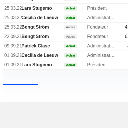
25.03.22
Lars Stugemo
Président
Achat
25.03.22
Cecilia de Leeuw
Administrateur
Achat
25.03.22
Bengt Ström
Fondateur
4
Autres
22.09.21
Bengt Ström
Fondateur
6
Autres
09.09.21
Patrick Clase
Administrateur
Achat
01.09.21
Cecilia de Leeuw
Administrateur
Achat
01.09.21
Lars Stugemo
Président
Achat