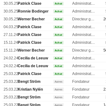
30.05.25
Patrick Clase
Administrateur
Achat
30.05.25
Ronnie Bodinger
Administrateur
Achat
30.05.25
Werner Becher
Directeur general
2
Achat
04.03.25
Patrick Clase
Administrateur
Achat
27.11.24
Patrick Clase
Administrateur
Achat
15.11.24
Patrick Clase
Administrateur
Achat
15.11.24
Werner Becher
Directeur general
5
Achat
24.02.24
Cecilia de Leeuw
Administrateur
Achat
24.02.24
Cecilia de Leeuw
Administrateur
Achat
25.03.22
Patrick Clase
Administrateur
Achat
25.03.22
Bengt Ström
Fondateur
Autres
25.03.22
Kristian Nylén
Fondateur
2
Autres
25.03.22
Bengt Ström
Fondateur
Autres
25.03.22
Bengt Ström
Fondateur
1
Autres