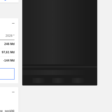
2028 *
246 Md
97,61 Md
-144 Md
e société