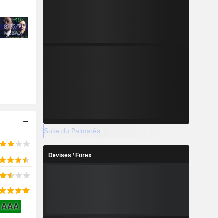
Suite du Palmarès
Devises / Forex
AAA