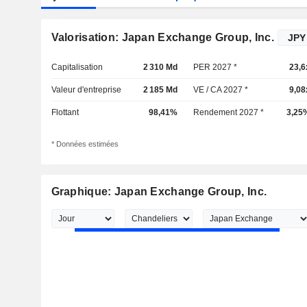
Valorisation: Japan Exchange Group, Inc.
Capitalisation
2 310 Md
PER 2027 *
23,6
Valeur d'entreprise
2 185 Md
VE / CA 2027 *
9,08
Flottant
98,41%
Rendement 2027 *
3,25
* Données estimées
Graphique: Japan Exchange Group, Inc.