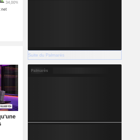
Suite du Palmarès
Palmarès
qu'une
s