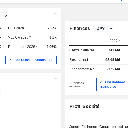
x
PER 2028 *
23,6x
Finances
x
VE / CA 2028 *
8,8x
2027 *
%
Rendement 2028 *
3,06%
Chiffre d'affaires
241 Md
Résultat net
98,05 Md
Plus de ratios de valorisation
Endettement Net
-125 Md
Plus de données
* Données
estimées
financières
Profil Société
Japan Exchange Group Inc est un