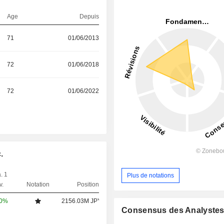
Age
Depuis
71
01/06/2013
72
01/06/2018
72
01/06/2022
.
. 1
Plus de notations
v.
Notation
Position
00%
2156.03M JPY
Consensus des Analyste