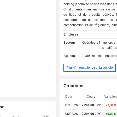
holding japonaise spécialisée dans 
d'instruments financiers qui assure 
de titres et de produits dérivés, f
plateformes de négociation, des s
compensation et de règlement, ain
services liés aux indices et à l'infor
Employés
exerce ses activités par l'intermédi
segment « Financial Instruments
Secteur
Opérateurs financiers e
Business ». Le marché au comptant e
des matière
le marché boursier. Le marché de
Agenda
29/09
Détachement de dividen
dérivés propose la négociation de 
terme sur indices, d'options sur i
contrats à terme sur obligations d'Éta
Plus d'informations sur la société
sur contrats à terme sur obligatio
d'options sur titres et de contrats 
matières premières. Les sys
Cotations
négociation comprennent Arrowhe
marché au comptant et J-GATE pour
Date
Cours
Variation
des produits dérivés. Les services d’
fournissent des données en temps ré
07/08/26
2 264.00 JPY
-1,31%
nc.
opérations sur titres et les transa
produits dérivés, au fur et à mesure 
06/08/26
2 294.00 JPY
+0,09%