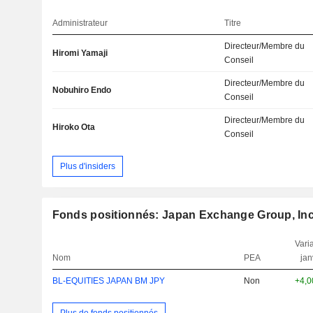
Administrateur
Titre
Directeur/Membre du
Hiromi Yamaji
Conseil
Directeur/Membre du
Nobuhiro Endo
Conseil
Directeur/Membre du
Hiroko Ota
Conseil
Plus d'insiders
Fonds positionnés: Japan Exchange Group, Inc
Varia
Nom
PEA
jan
BL-EQUITIES JAPAN BM JPY
Non
+4,
Plus de fonds positionnés