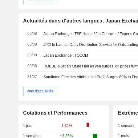
Actualités dans d'autres langues: Japan Excha
06/08
03/08
03/08
Japan Exchange : TOCOM
03/08
RUBBER-Japan futures fall as yen surges, oil prices tumb
31/07
Sumitomo Electric's Attributable Profit Surges 89% in Fis
Plus d'actualités
Cotations et Performances
Extrême
1 jour
-1,31%
1 semaine
1 semaine
+3,26%
1 mois