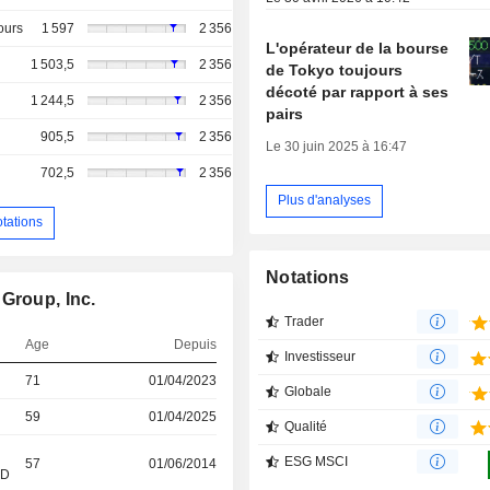
ours
1 597
2 356
L'opérateur de la bourse
1 503,5
2 356
de Tokyo toujours
décoté par rapport à ses
1 244,5
2 356
pairs
905,5
2 356
Le 30 juin 2025 à 16:47
702,5
2 356
Plus d'analyses
otations
Notations
Group, Inc.
Trader
Age
Depuis
Investisseur
71
01/04/2023
Globale
59
01/04/2025
Qualité
ESG MSCI
57
01/06/2014
&D