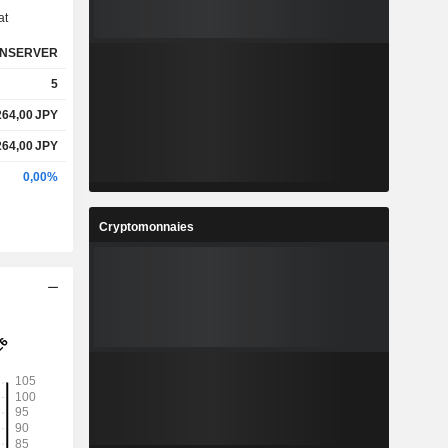
at
NSERVER
5
264,00
JPY
264,00
JPY
0,00%
Cryptomonnaies