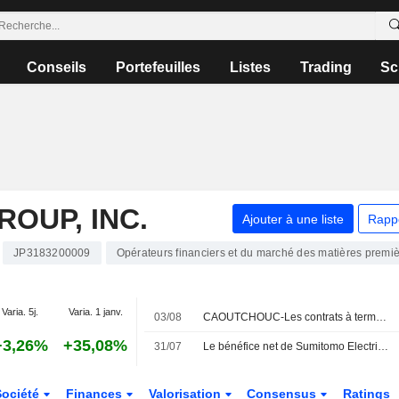
Conseils
Portefeuilles
Listes
Trading
Sc
OUP, INC.
Ajouter à une liste
Rapp
JP3183200009
Opérateurs financiers et du marché des matières premi
Varia. 5j.
Varia. 1 janv.
03/08
CAOUTCHOUC-Les contrats à terme au Japon reculent face à la flambée du yen et à la chute des cours du pétrole
+3,26%
+35,08%
31/07
Le bénéfice net de Sumitomo Electric bondit de 89 % au premier trimestre fiscal
Société
Finances
Valorisation
Consensus
Ratings