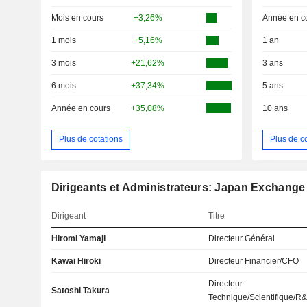
Mois en cours
+3,26%
Année en c
1 mois
+5,16%
1 an
3 mois
+21,62%
3 ans
6 mois
+37,34%
5 ans
Année en cours
+35,08%
10 ans
Plus de cotations
Plus de c
Dirigeants et Administrateurs: Japan Exchange 
Dirigeant
Titre
Hiromi Yamaji
Directeur Général
Kawai Hiroki
Directeur Financier/CFO
Directeur
Satoshi Takura
Technique/Scientifique/R