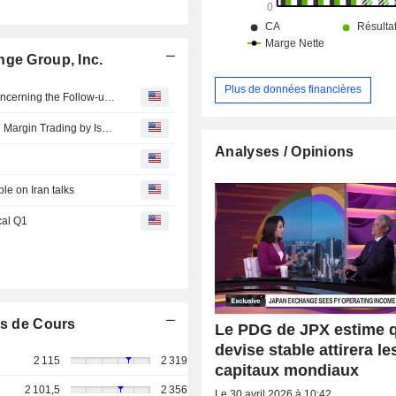
nge Group, Inc.
Plus de données financières
Japan Exchange : TSE Holds 29th Council of Experts Concerning the Follow-up of Market Restructuring
JPXI to Launch Daily Distribution Service for Outstanding Margin Trading by Issue
Analyses / Opinions
le on Iran talks
cal Q1
s de Cours
Le PDG de JPX estime 
devise stable attirera le
2 115
2 319
capitaux mondiaux
2 101,5
2 356
Le 30 avril 2026 à 10:42