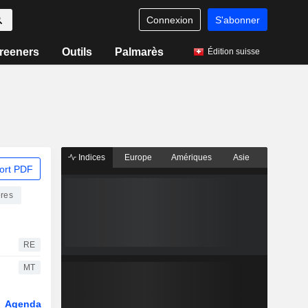
Connexion
S'abonner
reeners
Outils
Palmarès
Édition suisse
Indices
Europe
Amériques
Asie
ort PDF
ères
RE
MT
Agenda
Secteur
Dérivés
Fonds et ETFs