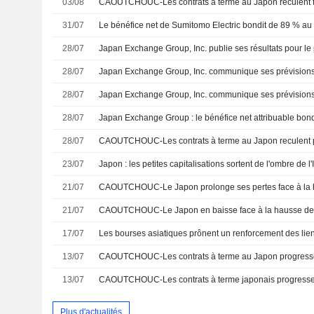
03/08
31/07
Le bénéfice net de Sumitomo Electric bondit de 89 % au p
28/07
28/07
28/07
28/07
28/07
23/07
21/07
21/07
17/07
13/07
13/07
Plus d'actualités