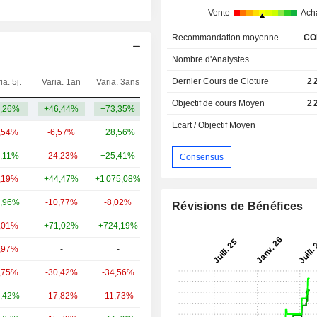
Vente
Ach
Recommandation moyenne
CO
Nombre d'Analystes
Dernier Cours de Cloture
2 
ia. 5j.
Varia. 1an
Varia. 3ans
Capi.($)
Objectif de cours Moyen
2 
,26%
+46,44%
+73,35%
14,65 Md
Ecart / Objectif Moyen
,54%
-6,57%
+28,56%
94,81 Md
,11%
-24,23%
+25,41%
21,65 Md
Consensus
,19%
+44,47%
+1 075,08%
14,82 Md
,96%
-10,77%
-8,02%
7,9 Md
Révisions de Bénéfices
,01%
+71,02%
+724,19%
7,07 Md
,97%
-
-
4,39 Md
,75%
-30,42%
-34,56%
3,85 Md
,42%
-17,82%
-11,73%
3,11 Md