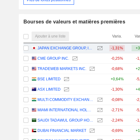
Bourses de valeurs et matières premières
Ajouter à une liste
Varia.
Var
JAPAN EXCHANGE GROUP, INC.
-1,31%
+3
CME GROUP INC.
-0,25%
-1
TRADEWEB MARKETS INC.
-0,68%
+2
BSE LIMITED
+0,64%
-5
ASX LIMITED
-1,30%
+4
MULTI COMMODITY EXCHANGE OF INDIA LIMITED
-0,08%
-2
MIAMI INTERNATIONAL HOLDINGS, INC.
-2,71%
-5
SAUDI TADAWUL GROUP HOLDING COMPANY
-2,24%
-1
DUBAI FINANCIAL MARKET
-0,69%
+1