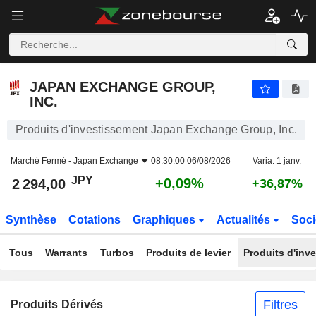
JAPAN EXCHANGE GROUP, INC.
2 294,00
¥
+0,09%
JAPAN EXCHANGE GROUP,
INC.
Produits d'investissement Japan Exchange Group, Inc.
Marché Fermé -
Japan Exchange
08:30:00 06/08/2026
Varia. 1 janv.
JPY
+0,09%
2 294,00
+36,87%
Synthèse
Cotations
Graphiques
Actualités
Soci
Tous
Warrants
Turbos
Produits de levier
Produits d'inv
Filtres
Produits Dérivés