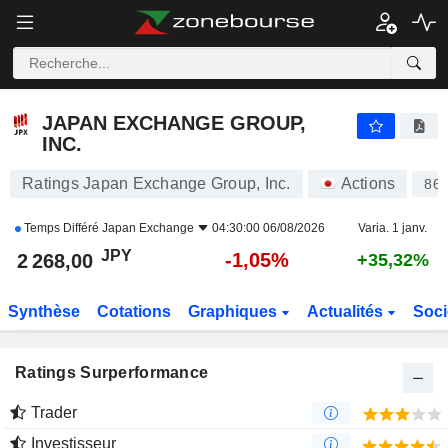
JAPAN EXCHANGE GROUP, INC.
2 268,00
¥
-1,05%
JAPAN EXCHANGE GROUP,
INC.
Ratings Japan Exchange Group, Inc.
Actions
86
Temps Différé
Japan Exchange
04:30:00 06/08/2026
Varia. 1 janv.
JPY
-1,05%
2 268,00
+35,32%
Synthèse
Cotations
Graphiques
Actualités
Soci
Ratings Surperformance
Trader
Investisseur