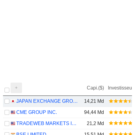
Capi.($)
Investisseur
JAPAN EXCHANGE GROUP, INC.
14,21 Md
CME GROUP INC.
94,44 Md
TRADEWEB MARKETS INC.
21,2 Md
BSE LIMITED
15,51 Md