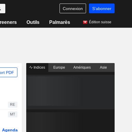
Connexion
S'abonner
reeners
Outils
Palmarès
Édition suisse
Indices
Europe
Amériques
Asie
ort PDF
RE
MT
Agenda
Secteur
Dérivés
Fonds et ETFs