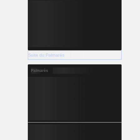
Suite du Palmarès
Palmarès