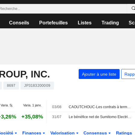
Conseils
Portefeuilles
Listes
Trading
Sc
OUP, INC.
Ajouter à une liste
Rapp
8697
JP3183200009
Varia. 5j.
Varia. 1 janv.
03/08
CAOUTCHOUC-Les contrats à terme au Japon reculent face à la flambée du yen et à la chute des cours du pétrole
+3,26%
+35,08%
31/07
Le bénéfice net de Sumitomo Electric bondit de 89 % au premier trimestre fiscal
Société
Finances
Valorisation
Consensus
Ratings