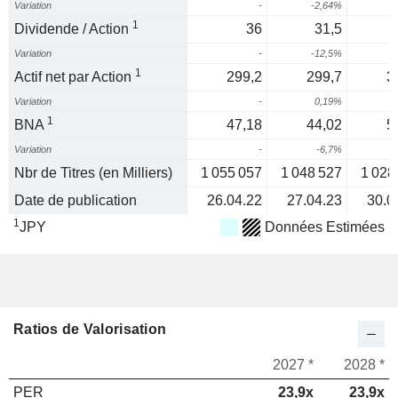
Variation
-
-2,64%
2
1
Dividende / Action
36
31,5
Variation
-
-12,5%
4
1
Actif net par Action
299,2
299,7
3
Variation
-
0,19%
1
BNA
47,18
44,02
5
Variation
-
-6,7%
3
Nbr de Titres (en Milliers)
1 055 057
1 048 527
1 028
Date de publication
26.04.22
27.04.23
30.0
1
JPY
Données Estimées
Ratios de Valorisation
2027 *
2028 *
PER
23,9x
23,9x