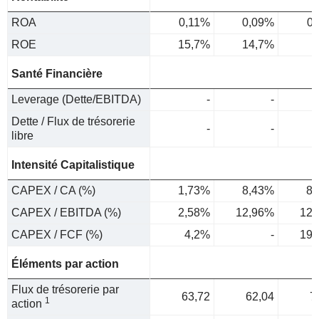
ROA
0,11%
0,09%
0
ROE
15,7%
14,7%
Santé Financière
Leverage (Dette/EBITDA)
-
-
Dette / Flux de trésorerie
-
-
libre
Intensité Capitalistique
CAPEX / CA (%)
1,73%
8,43%
8,
CAPEX / EBITDA (%)
2,58%
12,96%
12,
CAPEX / FCF (%)
4,2%
-
19,
Éléments par action
Flux de trésorerie par
63,72
62,04
7
1
action