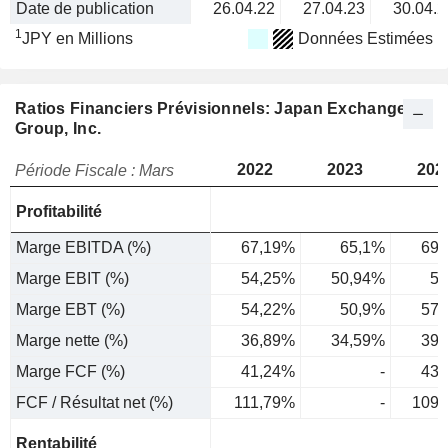
Date de publication
26.04.22
27.04.23
30.04.2
1
JPY en Millions
Données Estimées
Ratios Financiers Prévisionnels: Japan Exchange
Group, Inc.
2022
2023
202
Période Fiscale : Mars
Profitabilité
Marge EBITDA (%)
67,19%
65,1%
69,
Marge EBIT (%)
54,25%
50,94%
57
Marge EBT (%)
54,22%
50,9%
57,
Marge nette (%)
36,89%
34,59%
39,
Marge FCF (%)
41,24%
-
43,
FCF / Résultat net (%)
111,79%
-
109,
Rentabilité