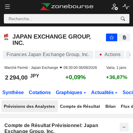
JAPAN EXCHANGE GROUP, INC.
2 294,00
¥
+0,09%
JAPAN EXCHANGE GROUP,
INC.
Finances Japan Exchange Group, Inc.
Actions
8
Marché Fermé -
Japan Exchange
08:30:00 06/08/2026
Varia. 1 janv.
JPY
+0,09%
2 294,00
+36,87%
Synthèse
Cotations
Graphiques
Actualités
Soci
Prévisions des Analystes
Compte de Résultat
Bilan
Flux d
Compte de Résultat Prévisionnel: Japan
Exchange Group, Inc.