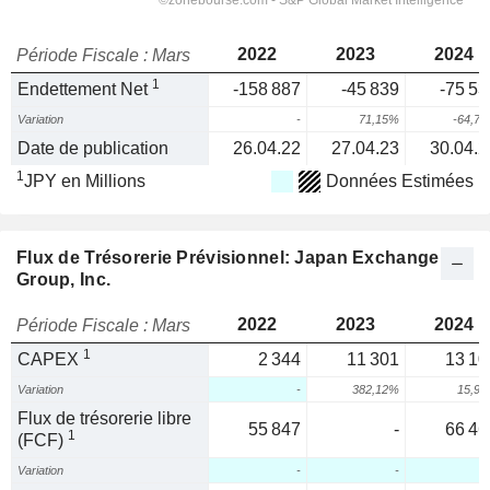
2022
2023
2024
Période Fiscale : Mars
1
Endettement Net
-158 887
-45 839
-75 53
Variation
-
71,15%
-64,7
Date de publication
26.04.22
27.04.23
30.04.2
1
JPY en Millions
Données Estimées
Flux de Trésorerie Prévisionnel: Japan Exchange
Group, Inc.
2022
2023
2024
Période Fiscale : Mars
1
CAPEX
2 344
11 301
13 10
Variation
-
382,12%
15,9
Flux de trésorerie libre
55 847
-
66 46
1
(FCF)
Variation
-
-