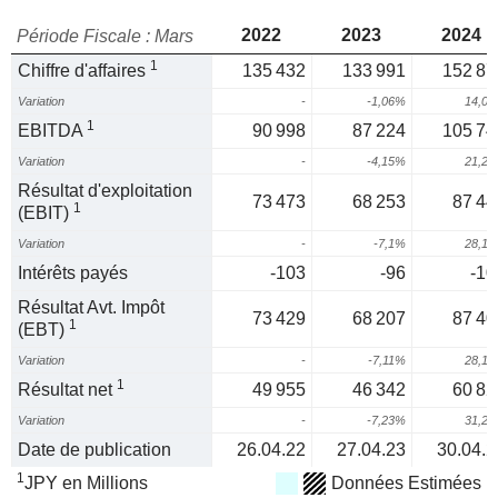
2022
2023
2024
Période Fiscale : Mars
1
Chiffre d'affaires
135 432
133 991
152 87
Variation
-
-1,06%
14,0
1
EBITDA
90 998
87 224
105 74
Variation
-
-4,15%
21,2
Résultat d'exploitation
73 473
68 253
87 44
1
(EBIT)
Variation
-
-7,1%
28,1
Intérêts payés
-103
-96
-10
Résultat Avt. Impôt
73 429
68 207
87 40
1
(EBT)
Variation
-
-7,11%
28,1
1
Résultat net
49 955
46 342
60 82
Variation
-
-7,23%
31,2
Date de publication
26.04.22
27.04.23
30.04.2
1
JPY en Millions
Données Estimées