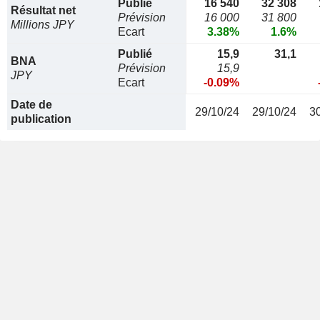
Publié
16 540
32 308
Résultat net
Prévision
16 000
31 800
Millions JPY
Ecart
3.38%
1.6%
Publié
15,9
31,1
BNA
Prévision
15,9
JPY
Ecart
-0.09%
Date de
29/10/24
29/10/24
3
publication