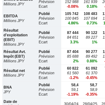
Prévision
152 988
161 939
2
Millions JPY
Ecart
-0.08%
0.18%
Publié
105 742
108 483
1
EBITDA
Prévision
100 845
107 694
1
Millions JPY
Ecart
4.86%
0.73%
Résultat
Publié
87 444
90 122
1
d'exploitation
Prévision
84 651
89 227
1
(EBIT)
Ecart
3.3%
1%
Millions JPY
Résultat Avt.
Publié
87 404
90 277
1
Impôt (EBT)
Prévision
85 688
89 492
1
Millions JPY
Ecart
2%
0.88%
Publié
60 822
61 092
Résultat net
Prévision
61 560
61 370
Millions JPY
Ecart
-1.2%
-0.45%
Publié
58,4
58,7
BNA
Prévision
59,1
58,9
JPY
Ecart
-1.19%
-0.35%
Date de
30/04/24
28/04/25
2