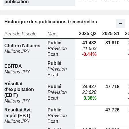
publication
Historique des publications trimestrielles
2025 Q2
2025 S1
2
Période Fiscale
Mars
Publié
41 482
81 810
Chiffre d'affaires
Prévision
41 663
Millions JPY
Ecart
-0.44%
Publié
EBITDA
Prévision
Millions JPY
Ecart
Résultat
Publié
24 427
47 718
d'exploitation
Prévision
23 628
(EBIT)
Ecart
3.38%
Millions JPY
Résultat Avt.
Publié
47 726
Impôt (EBT)
Prévision
Millions JPY
Ecart