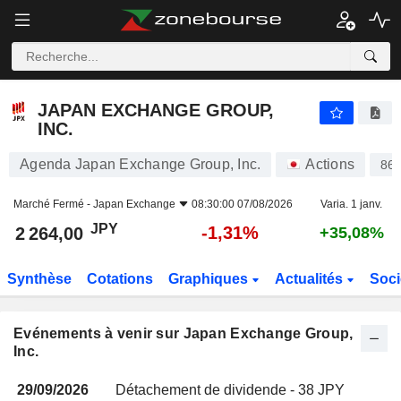
JAPAN EXCHANGE GROUP, INC.
JAPAN EXCHANGE GROUP,
INC.
Agenda Japan Exchange Group, Inc.
Actions
86
Marché Fermé -
Japan Exchange
08:30:00 07/08/2026
Varia. 1 janv.
JPY
-1,31%
2 264,00
+35,08%
Synthèse
Cotations
Graphiques
Actualités
Soci
Evénements à venir sur Japan Exchange Group,
Inc.
29/09/2026
Détachement de dividende - 38 JPY