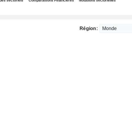
des sectoriels
Comparaisons Financières
Notations sectorielles
Région: