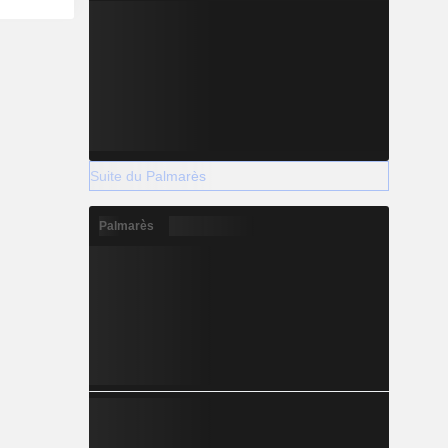
Suite du Palmarès
Palmarès