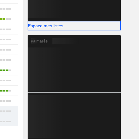
16
13
Espace mes listes
5
8
Palmarès
9
13
7
8
6
7
17
37