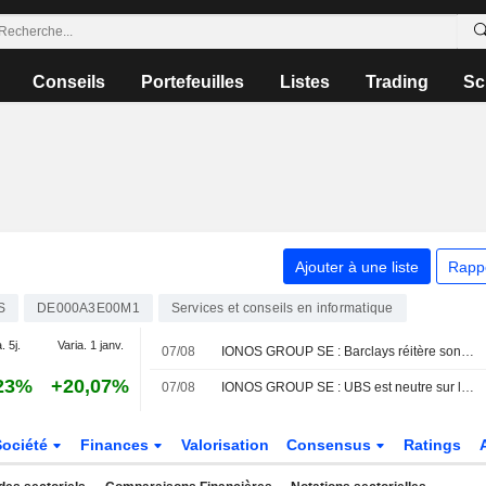
Conseils
Portefeuilles
Listes
Trading
Sc
Ajouter à une liste
Rapp
S
DE000A3E00M1
Services et conseils en informatique
. 5j.
Varia. 1 janv.
07/08
IONOS GROUP SE : Barclays réitère son opinion positive sur le titre
23%
+20,07%
07/08
IONOS GROUP SE : UBS est neutre sur le titre
Société
Finances
Valorisation
Consensus
Ratings