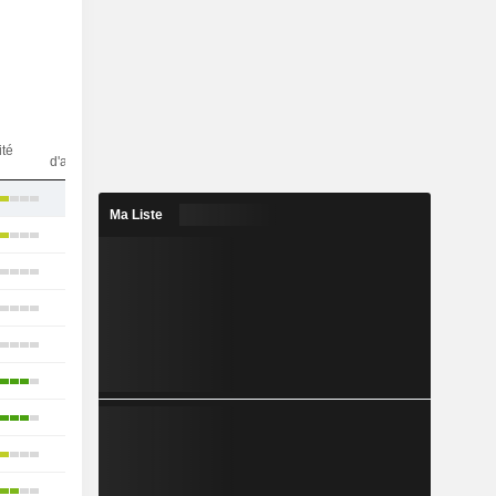
Nbr
ité
d'analystes
12
Ma Liste
53
31
35
15
14
33
15
18