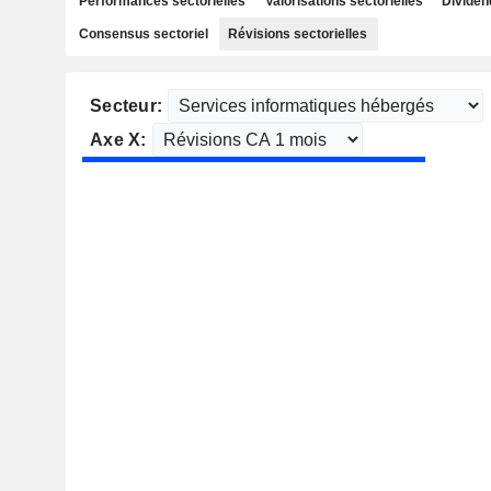
Performances sectorielles
Valorisations sectorielles
Dividen
Consensus sectoriel
Révisions sectorielles
Secteur:
Axe X: