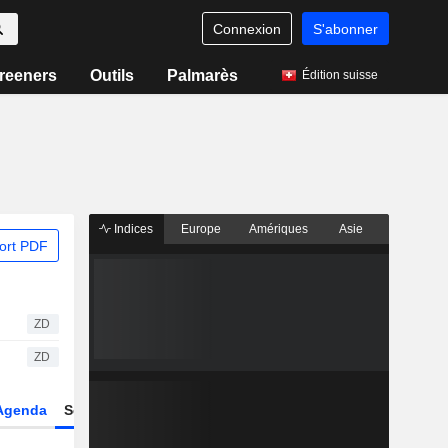
Connexion
S'abonner
reeners
Outils
Palmarès
Édition suisse
Indices
Europe
Amériques
Asie
ort PDF
ZD
ZD
Agenda
Secteur
Dérivés
Fonds et ETFs