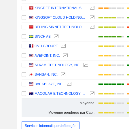
KINGDEE INTERNATIONAL SOFTWARE GROUP COMPANY LIMITED
KINGSOFT CLOUD HOLDINGS LIMITED
BEIJING SINNET TECHNOLOGY CO.,LTD
SINCH AB
OVH GROUPE
AVEPOINT, INC.
ALKAMI TECHNOLOGY, INC.
SANSAN, INC.
BACKBLAZE, INC.
MACQUARIE TECHNOLOGY GROUP LIMITED
Moyenne
Moyenne pondérée par Capi.
Services informatiques hébergés