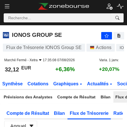
IONOS GROUP SE
32,12
€
+6,36%
IONOS GROUP SE
Flux de Trésorerie IONOS Group SE
Actions
IOS
Marché Fermé -
Xetra
17:35:08 07/08/2026
Varia. 1 janv.
EUR
+6,36%
32,12
+20,07%
Synthèse
Cotations
Graphiques
Actualités
Soci
Prévisions des Analystes
Compte de Résultat
Bilan
Flux d
Compte de Résultat
Bilan
Flux de Trésorerie
Ratios
Annuel