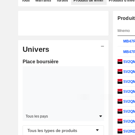
Tous
Warrants
Turbos
Produits de levier
Produits d'inv
Produit
Mnemo
MB47
Univers
MB47
Place boursière
SV2Q
SV2Q
SV2Q
SV2Q
SV2Q
SV2Q
Tous les pays
SV2Q
Tous les types de produits
SV2R