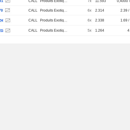
R1
CALL
Produits Exotiques
7x
11.593
0,4000
70
CALL
Produits Exotiques
6x
2.314
2.39 /
CALL
Produits Exotiques
6x
2.338
1.69 /
ZH
CALL
Produits Exotiques
5x
1.264
4 
ZG