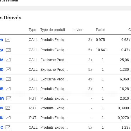
estissement
s Dérivés
Type
Type de produit
Levier
Parité
C
CALL
Produits Exotiques
3x
0.975
9.63 /
R8
CALL
Produits Exotiques
5x
10.641
0.47 /
RA
MA
CALL
Exotische Produkte
2x
1
25,06
MD
CALL
Exotische Produkte
5x
1
1,230
MC
CALL
Exotische Produkte
4x
1
6,060
MB
CALL
Produits Exotiques
3x
1
16,28
MW
PUT
Produits Exotiques
-
1
2,610
MV
PUT
Produits Exotiques
-
1
0,3900
MU
PUT
Produits Exotiques
-
1
0,0270
DC
CALL
Produits Exotiques
5x
1
1.23 /