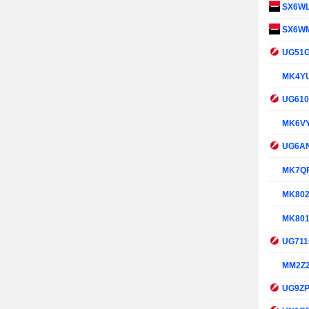
SX6W
SX6W
UG51
MK4Y
UG61
MK6V
UG6A
MK7Q
MK80
MK80
UG71
MM2Z
UG9Z