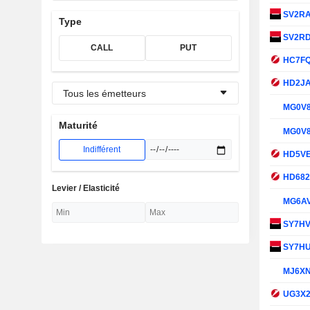
SV2R
Type
SV2R
CALL
PUT
HC7F
HD2J
Tous les émetteurs
MG0V
Maturité
MG0V
Indifférent
HD5V
HD68
Levier / Elasticité
MG6A
SY7H
SY7H
MJ6X
UG3X