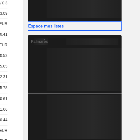
/ 0.3
 3.09
EUR
Espace mes listes
 0.41
Palmarès
EUR
 0.52
 5.65
 2.31
 5.78
 0.61
 1.66
 0.44
EUR