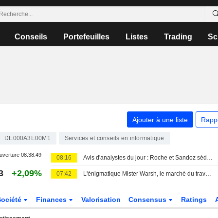
Conseils
Portefeuilles
Listes
Trading
Sc
Ajouter à une liste
Rapp
DE000A3E00M1
Services et conseils en informatique
uverture
08:38:49
08:16
Avis d'analystes du jour : Roche et Sandoz séduisent, UBS dégrade sèchement Sopra
3
+2,09%
07:42
L'énigmatique Mister Warsh, le marché du travail et les taux
Société
Finances
Valorisation
Consensus
Ratings