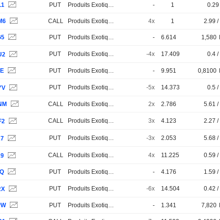
L1
PUT
Produits Exotiques
-
1
0.29 
M6
CALL
Produits Exotiques
4x
1
2.99 /
G5
PUT
Produits Exotiques
-
6.614
1,580
PUT
Produits Exotiques
-4x
17.409
0.4 /
U2
0E
PUT
Produits Exotiques
-
9.951
0,8100
PUT
Produits Exotiques
-5x
14.373
0.5 /
YV
NM
CALL
Produits Exotiques
2x
2.786
5.61 /
CALL
Produits Exotiques
3x
4.123
2.27 /
F2
PUT
Produits Exotiques
-3x
2.053
5.68 /
27
CALL
Produits Exotiques
4x
11.225
0.59 /
19
1Q
PUT
Produits Exotiques
-
4.176
1.59 /
PUT
Produits Exotiques
-6x
14.504
0.42 /
2X
PW
PUT
Produits Exotiques
-
1.341
7,820