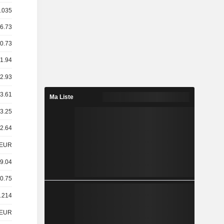
0.035
16.73
20.73
 1.94
 2.93
13.61
Ma Liste
 3.25
 2.64
EUR
 9.04
 0.75
0.214
EUR