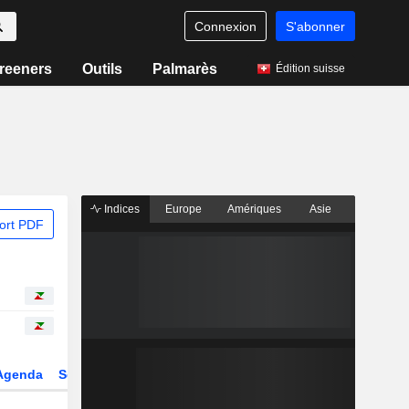
Connexion
S'abonner
reeners
Outils
Palmarès
Édition suisse
Indices
Europe
Amériques
Asie
ort PDF
Agenda
Secteur
Dérivés
Fonds et ETFs