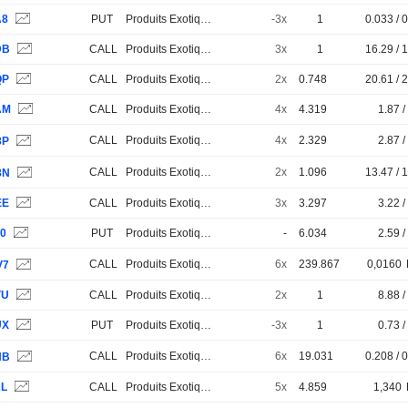
A8
PUT
Produits Exotiques
-3x
1
0.033 / 
DB
CALL
Produits Exotiques
3x
1
16.29 / 
QP
CALL
Produits Exotiques
2x
0.748
20.61 / 
AM
CALL
Produits Exotiques
4x
4.319
1.87 /
CALL
Produits Exotiques
4x
2.329
2.87 /
8P
CALL
Produits Exotiques
2x
1.096
13.47 / 
8N
EE
CALL
Produits Exotiques
3x
3.297
3.22 /
20
PUT
Produits Exotiques
-
6.034
2.59 /
CALL
Produits Exotiques
6x
239.867
0,0160
V7
VU
CALL
Produits Exotiques
2x
1
8.88 /
UX
PUT
Produits Exotiques
-3x
1
0.73 /
CALL
Produits Exotiques
6x
19.031
0.208 / 
NB
2L
CALL
Produits Exotiques
5x
4.859
1,340