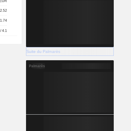
EUR
 2.52
 1.74
/ 4.1
Suite du Palmarès
Palmarès