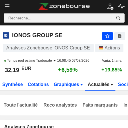
IONOS GROUP SE
32,19
€
+6,59%
IONOS GROUP SE
Analyses Zonebourse IONOS Group SE
Actions
Temps réel estimé
Tradegate
16:08:45 07/08/2026
Varia. 1 janv.
EUR
+6,59%
32,19
+19,85%
Synthèse
Cotations
Graphiques
Actualités
Soci
Toute l'actualité
Reco analystes
Faits marquants
In
Analyses Zonebourse