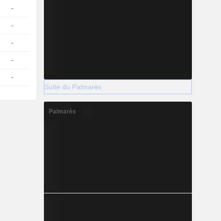
-
1
29,57
EUR
-
1
19.91 / 19.96
-
1
19.01 / 19.11
-
1
17.9 / 18
-
1
17.25 / 17.35
Suite du Palmarès
Palmarès