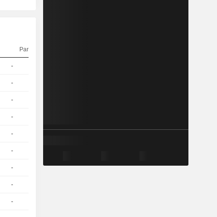
Parité
Cours
-
1
23.26 / 23.36
-
1
24.12 / 24.22
-
1
17.7 / 17.8
-
1
14.78 / 14.88
-
1
15.76 / 15.86
-
1
21.47 / 21.57
-
1
19.61 / 19.71
-
1
25,93
EUR
-
1
27,16
EUR