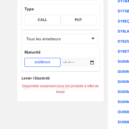
DY7B
Type
DY7S
CALL
PUT
DY8E
DY8L
Tous les émetteurs
DY82
DY9E
Maturité
DU04
Indifférent
DU04
Levier / Elasticité
DU04
Disponible seulement pour les produits à effet de
levier
DU04
DU04
DU06
DU06