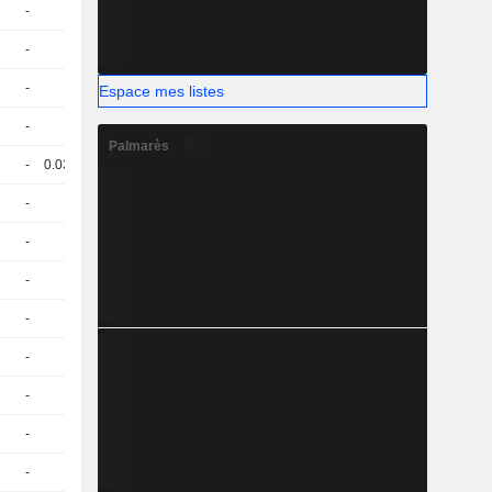
-
1
29,13
EUR
-
1
27,77
EUR
-
1
30,18
EUR
Espace mes listes
-
1
23.04 / 23.09
Palmarès
-
0.035
86,59
EUR
-
1
30,52
EUR
-
1
23.84 / 23.89
-
1
30,38
EUR
-
1
21.89 / 21.94
-
1
27.5 / 27.55
-
1
30,70
EUR
-
1
24.8 / 24.85
-
1
29.04 / 29.09