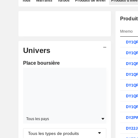
Tous
Warrants
Turbos
Produits de levier
Produits d'inv
Produit
Mnemo
DY1Q
Univers
DY1Q
Place boursière
DY1Q
DY1Q
DY1Q
DY1Q
DY1Q
DY2P
Tous les pays
DY22
Tous les types de produits