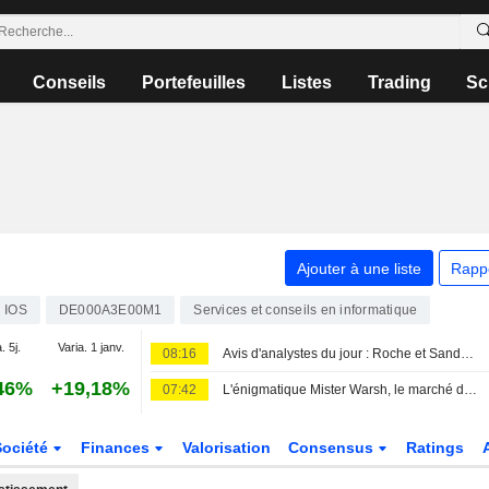
Conseils
Portefeuilles
Listes
Trading
Sc
Ajouter à une liste
Rapp
IOS
DE000A3E00M1
Services et conseils en informatique
. 5j.
Varia. 1 janv.
08:16
Avis d'analystes du jour : Roche et Sandoz séduisent, UBS dégrade sèchement Sopra
46%
+19,18%
07:42
L'énigmatique Mister Warsh, le marché du travail et les taux
Société
Finances
Valorisation
Consensus
Ratings