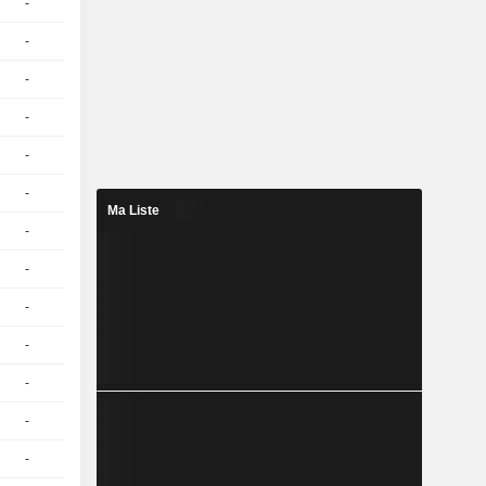
-
1
28,11
EUR
-
1
29,32
EUR
-
1
29,61
EUR
-
1
30,31
EUR
-
1
30,58
EUR
-
1
30,69
EUR
Ma Liste
-
1
29,77
EUR
-
1
28,10
EUR
-
1
25.09 / 25.14
-
1
22.29 / 22.34
-
1
26,59
EUR
-
1
25,62
EUR
-
1
20.71 / 20.76