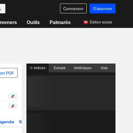
Connexion
S'abonner
reeners
Outils
Palmarès
Édition suisse
Indices
Europe
Amériques
Asie
ort PDF
Agenda
Secteur
Dérivés
Fonds et ETFs