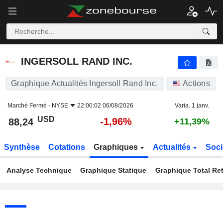
INGERSOLL RAND INC.
88,24
$
-1,96%
INGERSOLL RAND INC.
Graphique Actualités Ingersoll Rand Inc.
Actions
Marché Fermé -
NYSE
22:00:02 06/08/2026
Varia. 1 janv.
USD
-1,96%
88,24
+11,39%
Synthèse
Cotations
Graphiques
Actualités
Soci
Analyse Technique
Graphique Statique
Graphique Total Re