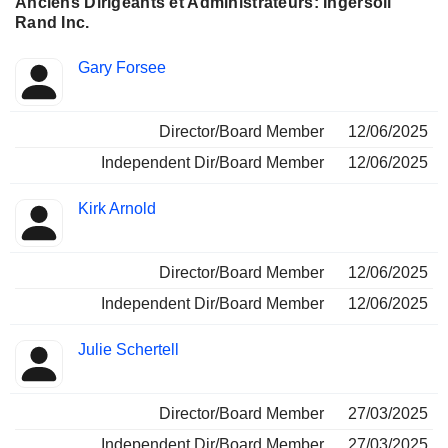
Anciens Dirigeants et Administrateurs: Ingersoll
Rand Inc.
Fonctions
Gary Forsee
Insider
occupées
Director/Board Member
12/06/2025
Independent Dir/Board Member
12/06/2025
Kirk Arnold
Director/Board Member
12/06/2025
Independent Dir/Board Member
12/06/2025
Julie Schertell
Director/Board Member
27/03/2025
Independent Dir/Board Member
27/03/2025