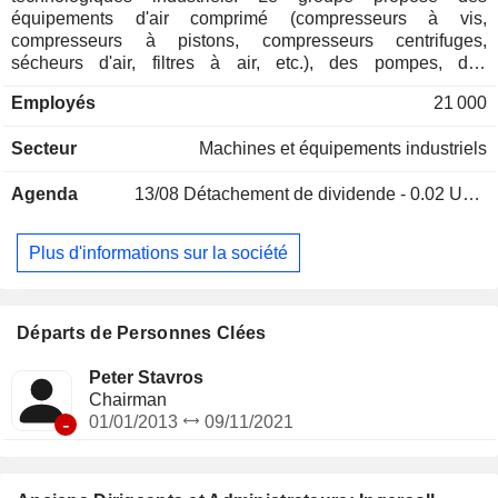
équipements d'air comprimé (compresseurs à vis,
compresseurs à pistons, compresseurs centrifuges,
sécheurs d'air, filtres à air, etc.), des pompes, des
équipements de manutention, des générateurs d'électricité,
Employés
21 000
des véhicules utilitaires, des voitures de golf (Club Car), etc.
Les produits sont vendus notamment sous les marques
Secteur
Machines et équipements industriels
Ingersoll Rand, Gardner Denver, CompAir, NASH, Thomas
et Emco Wheaton. La répartition géographique du CA est la
Agenda
13/08
Détachement de dividende - 0.02 USD
suivante : Etats-Unis (43%), Amériques (7,5%), Europe-
Moyen Orient-Inde-Afrique (32,8%) et Asie-Pacifique
(16,7%).
Plus d'informations sur la société
Départs de Personnes Clées
Peter Stavros
Chairman
-
01/01/2013
09/11/2021