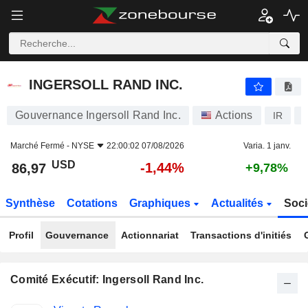
INGERSOLL RAND INC.
86,97
$
-1,44%
INGERSOLL RAND INC.
Gouvernance Ingersoll Rand Inc.
Actions
IR
Marché Fermé -
NYSE
22:00:02 07/08/2026
Varia. 1 janv.
USD
-1,44%
86,97
+9,78%
Synthèse
Cotations
Graphiques
Actualités
Soci
Profil
Gouvernance
Actionnariat
Transactions d'initiés
Comité Exécutif: Ingersoll Rand Inc.
Fonctions