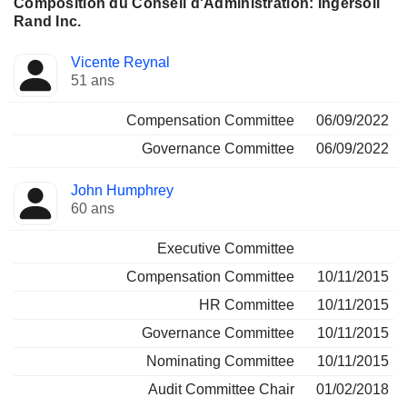
Composition du Conseil d'Administration: Ingersoll
Rand Inc.
Administrateur
Comités
Vicente Reynal
51 ans
Compensation Committee
06/09/2022
Governance Committee
06/09/2022
John Humphrey
60 ans
Executive Committee
Compensation Committee
10/11/2015
HR Committee
10/11/2015
Governance Committee
10/11/2015
Nominating Committee
10/11/2015
Audit Committee Chair
01/02/2018