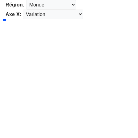
Région:
Axe X: