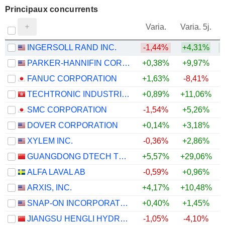
Principaux concurrents
V
Varia.
Varia. 5j.
INGERSOLL RAND INC.
-1,44%
+4,31%
+
PARKER-HANNIFIN CORPORATION
+0,38%
+9,97%
+
FANUC CORPORATION
+1,63%
-8,41%
TECHTRONIC INDUSTRIES COMPANY LIMITED
+0,89%
+11,06%
+
SMC CORPORATION
-1,54%
+5,26%
DOVER CORPORATION
+0,14%
+3,18%
XYLEM INC.
-0,36%
+2,86%
GUANGDONG DTECH TECHNOLOGY CO., LTD.
+5,57%
+29,06%
ALFA LAVAL AB
-0,59%
+0,96%
ARXIS, INC.
+4,17%
+10,48%
+
SNAP-ON INCORPORATED
+0,40%
+1,45%
JIANGSU HENGLI HYDRAULIC CO.,LTD
-1,05%
-4,10%