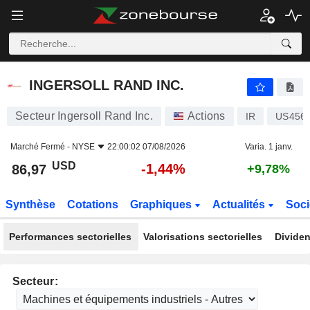
INGERSOLL RAND INC.
86,97
$
-1,44%
INGERSOLL RAND INC.
Secteur Ingersoll Rand Inc.
Actions
IR
US456
Marché Fermé -
NYSE
22:00:02 07/08/2026
Varia. 1 janv.
USD
-1,44%
86,97
+9,78%
Synthèse
Cotations
Graphiques
Actualités
Soci
Performances sectorielles
Valorisations sectorielles
Dividen
Secteur: