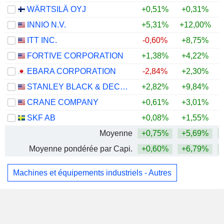
WÄRTSILÄ OYJ
+0,51%
+0,31%
INNIO N.V.
+5,31%
+12,00%
ITT INC.
-0,60%
+8,75%
+
FORTIVE CORPORATION
+1,38%
+4,22%
EBARA CORPORATION
-2,84%
+2,30%
STANLEY BLACK & DECKER, INC.
+2,82%
+9,84%
+
CRANE COMPANY
+0,61%
+3,01%
SKF AB
+0,08%
+1,55%
Moyenne
+0,75%
+5,69%
Moyenne pondérée par Capi.
+0,60%
+6,79%
Machines et équipements industriels - Autres