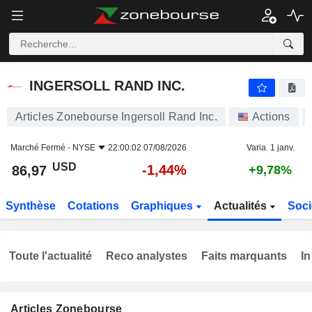
INGERSOLL RAND INC.
86,97
$
-1,44%
INGERSOLL RAND INC.
Articles Zonebourse Ingersoll Rand Inc.
Actions
Marché Fermé -
NYSE
22:00:02 07/08/2026
Varia. 1 janv.
USD
-1,44%
86,97
+9,78%
Synthèse
Cotations
Graphiques
Actualités
Soci
Toute l'actualité
Reco analystes
Faits marquants
In
Articles Zonebourse