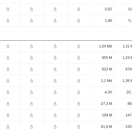
0,02
0,
1,46
5,
1,04 Md
1,31 
955 M
1,23 
622 M
879
1,1 Md
1,36 
-4,35
20,
-27,3 M
88
109 M
147
81,8 M
235