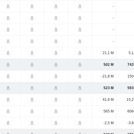
-
-
-
-
21,1 M
5,1
502 M
743
-21,8 M
150
523 M
593
41,6 M
15,2
565 M
608
-2,5 M
-3,