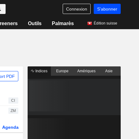
Connexion
S'abonner
reeners
Outils
Palmarès
Édition suisse
Indices
Europe
Amériques
Asie
ort PDF
CI
ZM
Agenda
Secteur
Dérivés
Fonds et ETFs