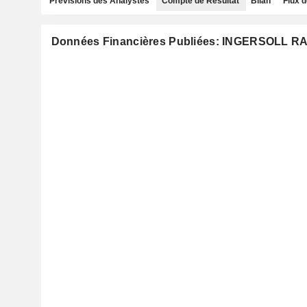
Prévisions des Analystes
Compte de Résultat
Bilan
Flux d
Données Financières Publiées: INGERSOLL R