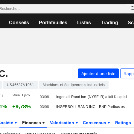
Conseils
Portefeuilles
Listes
Trading
Sc
C.
Ajouter à une liste
Rapp
US45687V1061
Machines et équipements industriels
 5j.
Varia. 1 janv.
03/08
Ingersoll Rand Inc. (NYSE:IR) a fait l'acquisition de Lone Star Blower, Inc.
31%
+9,78%
03/08
INGERSOLL RAND INC. : BNP Paribas est neutre sur le titre
Société
Finances
Valorisation
Consensus
Ratings