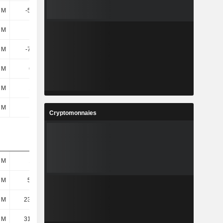
8 M
-50,9 M
-15,4 M
-32,7 M
 M
-26 M
-17,7 M
-46,7 M
8 M
-76,9 M
-33,1 M
-79,4 M
 M
688 M
782 M
714 M
 M
170 M
900 k
800 k
7 M
700 k
-500 k
3,5 M
Cryptomonnaies
 M
108 M
-
-
 M
55,6 M
66,7 M
81,1 M
 M
23,84 M
28,71 M
32,53 M
 M
31,76 M
37,99 M
48,57 M