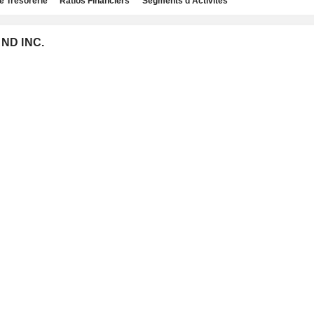
e Trésorerie
Ratios Financiers
Segments d'Activités
AND INC.