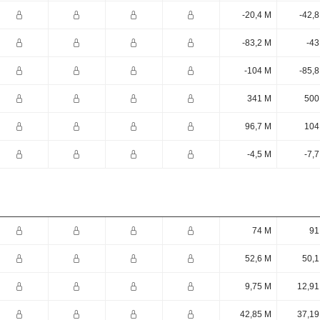
-20,4 M
-42,
-83,2 M
-43
-104 M
-85,
341 M
500
96,7 M
104
-4,5 M
-7,
74 M
91
52,6 M
50,1
9,75 M
12,91
42,85 M
37,19