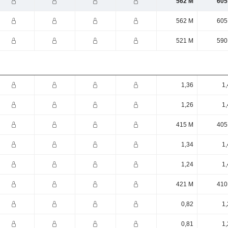
562 M
605
562 M
605
521 M
590
1,36
1,
1,26
1,
415 M
405
1,34
1,
1,24
1,
421 M
410
0,82
1,
0,81
1,