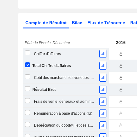
Compte de Résultat
Bilan
Flux de Trésorerie
Rat
2016
Période Fiscale: Décembre
Chiffre d'affaires
Total Chiffre d'affaires
Coût des marchandises vendues, total
Résultat Brut
Frais de vente, généraux et administratifs, total
Rémunération à base d'actions (IS)
Dépréciation du goodwill et des actifs intangibles