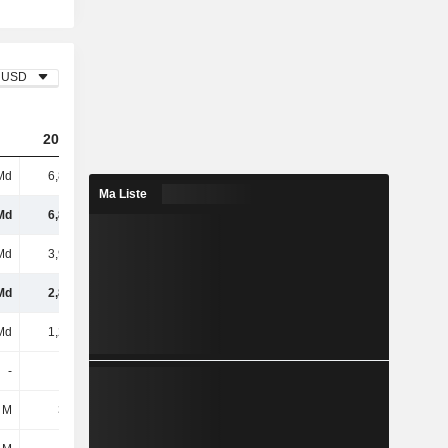
USD
2023
2024
2025
Md
6,88 Md
7,24 Md
7,65 Md
Ma Liste
Md
6,88 Md
7,24 Md
7,65 Md
Md
3,99 Md
4,06 Md
4,31 Md
Md
2,88 Md
3,17 Md
3,34 Md
Md
1,27 Md
1,34 Md
1,44 Md
-
-
-
-
 M
368 M
373 M
388 M