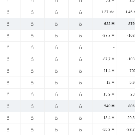
5,2 M
2,8
1,37 Md
1,45 
622 M
879
-87,7 M
-103
-
-87,7 M
-103
-11,4 M
700
12 M
5,9
13,9 M
23
549 M
806
-13,4 M
-29,
-55,3 M
-38,