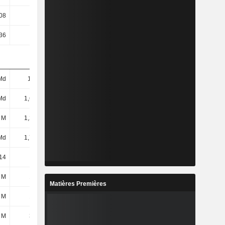
08
0,08
0,08
0,08
36
4,16
3,85
5,47
Md
1,7 Md
1,94 Md
2,02 Md
Md
1,61 Md
1,83 Md
1,9 Md
 M
1,24 Md
1,45 Md
1,51 Md
Md
1,76 Md
2 Md
2,1 Md
14
23,41
23,67
27,15
 M
135 M
110 M
105 M
Matières Premières
 M
182 M
185 M
194 M
 M
317 M
296 M
299 M