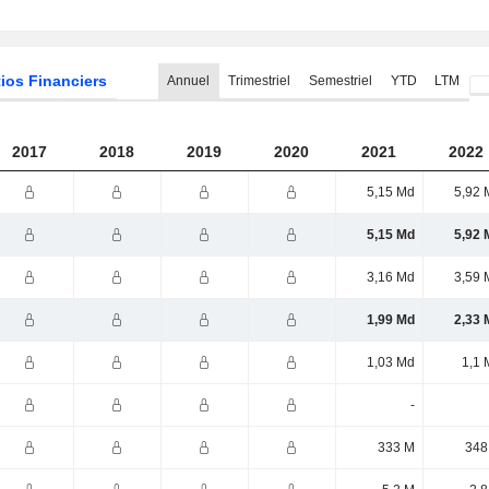
ios Financiers
Annuel
Trimestriel
Semestriel
YTD
LTM
2017
2018
2019
2020
2021
2022
5,15 Md
5,92 
5,15 Md
5,92 
3,16 Md
3,59 
1,99 Md
2,33 
1,03 Md
1,1 
-
333 M
348