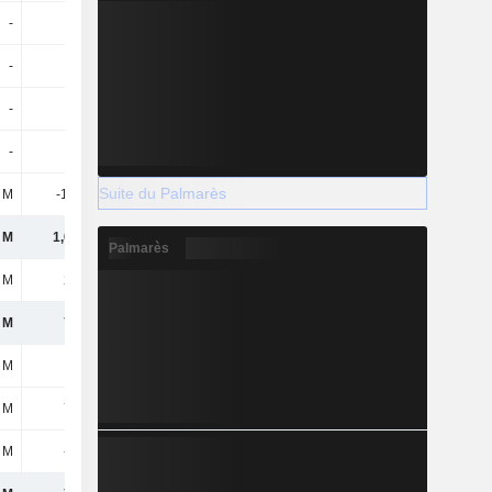
-
-
-
-230 M
-
-
-58,8 M
-
-
-
-13,9 M
-43,7 M
-
-
-
-
Suite du Palmarès
 M
-13,5 M
-3 M
-
 M
1,03 Md
1,11 Md
808 M
Palmarès
 M
240 M
262 M
219 M
 M
785 M
846 M
589 M
 M
-
-
-
 M
785 M
846 M
589 M
8 M
-6,4 M
-7,7 M
-7,4 M