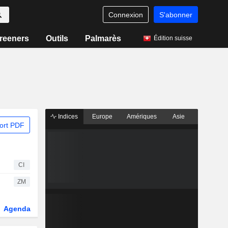
Connexion
S'abonner
reeners
Outils
Palmarès
Édition suisse
Indices
Europe
Amériques
Asie
ort PDF
CI
ZM
Agenda
Secteur
Dérivés
Fonds et ETFs