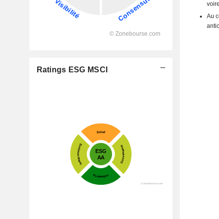
voire
Au c
anti
Ratings ESG MSCI