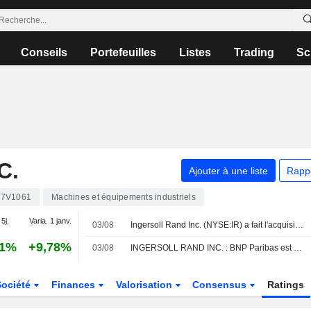
Conseils
Portefeuilles
Listes
Trading
Sc
C.
Ajouter à une liste
Rapp
7V1061
Machines et équipements industriels
 5j.
Varia. 1 janv.
03/08
Ingersoll Rand Inc. (NYSE:IR) a fait l'acquisition de Lone Star Blower, Inc.
31%
+9,78%
03/08
INGERSOLL RAND INC. : BNP Paribas est neutre sur le titre
Société
Finances
Valorisation
Consensus
Ratings