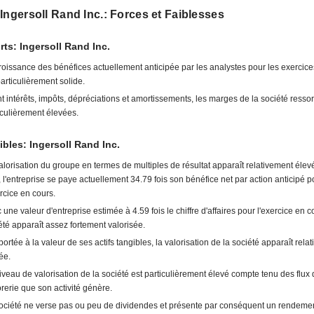
Ingersoll Rand Inc.: Forces et Faiblesses
rts: Ingersoll Rand Inc.
roissance des bénéfices actuellement anticipée par les analystes pour les exercice
particulièrement solide.
t intérêts, impôts, dépréciations et amortissements, les marges de la société ressor
iculièrement élevées.
ibles: Ingersoll Rand Inc.
alorisation du groupe en termes de multiples de résultat apparaît relativement élev
t, l'entreprise se paye actuellement 34.79 fois son bénéfice net par action anticipé p
ercice en cours.
 une valeur d'entreprise estimée à 4.59 fois le chiffre d'affaires pour l'exercice en co
été apparaît assez fortement valorisée.
ortée à la valeur de ses actifs tangibles, la valorisation de la société apparaît rela
ée.
iveau de valorisation de la société est particulièrement élevé compte tenu des flux
orerie que son activité génère.
ociété ne verse pas ou peu de dividendes et présente par conséquent un rendement