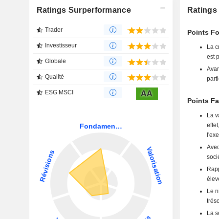
Ratings Surperformance
Ratings 
Trader
Points Fo
Investisseur
La c
est 
Globale
Avan
Qualité
part
ESG MSCI
AA
Points Fa
La v
effe
l'ex
Avec
soci
Rapp
élev
Le n
trés
La s