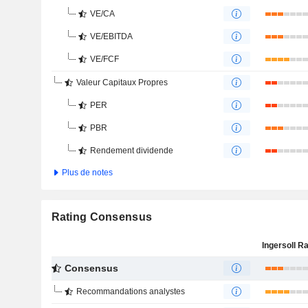
VE/CA
VE/EBITDA
VE/FCF
Valeur Capitaux Propres
PER
PBR
Rendement dividende
Plus de notes
Rating Consensus
Consensus
Recommandations analystes