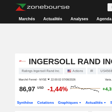
Marchés
Actualités
Analyses
Agenda
INGERSOLL RAND IN
Ratings Ingersoll Rand Inc.
Actions
IR
US4568
Marché Fermé -
NYSE
22:00:02 07/08/2026
Varia.
86,97
-1,44%
USD
+4,
Synthèse
Cotations
Graphiques
Actualités