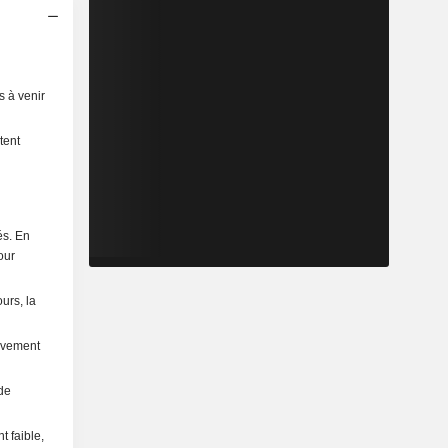
s à venir
tent
és. En
our
urs, la
tivement
 de
 faible,