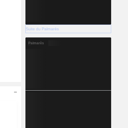
Suite du Palmarès
Palmarès