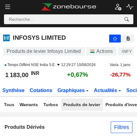
INFOSYS LIMITED
1 183,00
₹
+0,67%
INFOSYS LIMITED
Produits de levier Infosys Limited
Actions
INFY
Temps Différé
NSE India S.E.
12:29:27 10/08/2026
Varia. 1 janv.
INR
+0,67%
1 183,00
-26,77%
Synthèse
Cotations
Graphiques
Actualités
Soci
Tous
Warrants
Turbos
Produits de levier
Produits d'inv
Filtres
Produits Dérivés