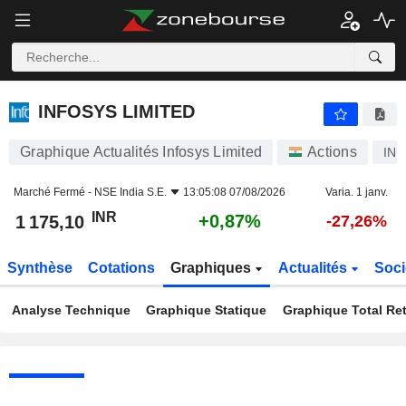
INFOSYS LIMITED
1 175,10
₹
+0,87%
INFOSYS LIMITED
Graphique Actualités Infosys Limited
Actions
INF
Marché Fermé -
NSE India S.E.
13:05:08 07/08/2026
Varia. 1 janv.
INR
+0,87%
1 175,10
-27,26%
Synthèse
Cotations
Graphiques
Actualités
Soci
Analyse Technique
Graphique Statique
Graphique Total Re