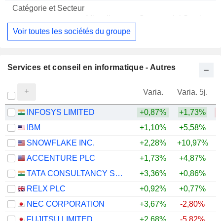
Miscellaneous Commercial Services
Voir toutes les sociétés du groupe
Services et conseil en informatique - Autres
Varia.
Varia. 5j.
INFOSYS LIMITED
+0,87%
+1,73%
IBM
+1,10%
+5,58%
SNOWFLAKE INC.
+2,28%
+10,97%
+
ACCENTURE PLC
+1,73%
+4,87%
TATA CONSULTANCY SERVICES LTD.
+3,36%
+0,86%
RELX PLC
+0,92%
+0,77%
NEC CORPORATION
+3,67%
-2,80%
FUJITSU LIMITED
+2,68%
-5,82%