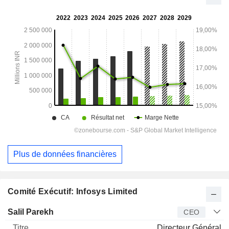
Plus de données financières
Comité Exécutif: Infosys Limited
Dirigeant
Titre
Age
Depuis
Salil Parekh
CEO
Directeur Général