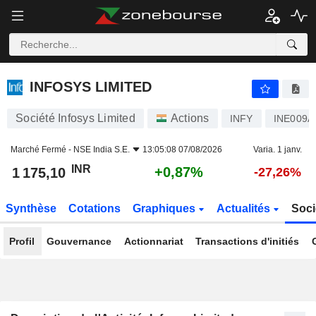
INFOSYS LIMITED
1 175,10
₹
+0,87%
INFOSYS LIMITED
Société Infosys Limited
Actions
INFY
INE009A
Marché Fermé -
NSE India S.E.
13:05:08 07/08/2026
Varia. 1 janv.
INR
+0,87%
1 175,10
-27,26%
Synthèse
Cotations
Graphiques
Actualités
Soci
Profil
Gouvernance
Actionnariat
Transactions d'initiés