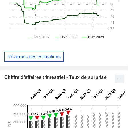
Révisions des estimations
Chiffre d'affaires trimestriel - Taux de surprise