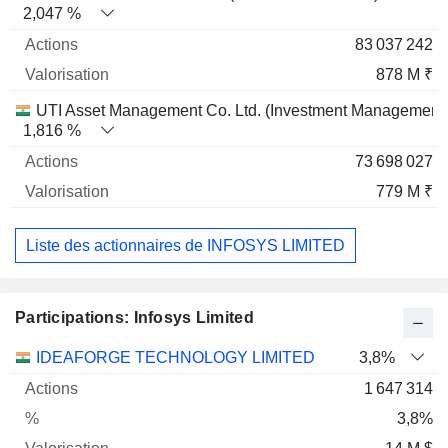
2,047 %
83 037 242
878 M ₹
UTI Asset Management Co. Ltd. (Investment Management
1,816 %
73 698 027
779 M ₹
Liste des actionnaires de INFOSYS LIMITED
Participations: Infosys Limited
Nom
Actions
%
Valorisation
IDEAFORGE TECHNOLOGY LIMITED
3,8%
1 647 314
3,8%