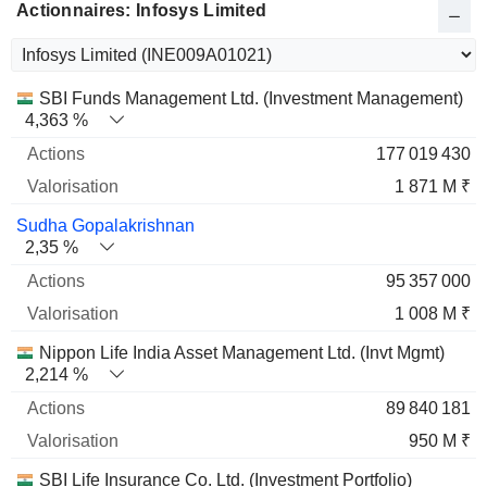
Actionnaires: Infosys Limited
Nom
Actions
%
Valorisation
SBI Funds Management Ltd. (Investment Management)
4,363 %
177 019 430
1 871 M ₹
Sudha Gopalakrishnan
2,35 %
95 357 000
1 008 M ₹
Nippon Life India Asset Management Ltd. (Invt Mgmt)
2,214 %
89 840 181
950 M ₹
SBI Life Insurance Co. Ltd. (Investment Portfolio)