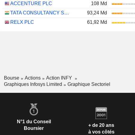
ACCENTURE PLC
108 Md
TATA CONSULTANCY SERVICES LTD.
93,24 Md
RELX PLC
61,92 Md
Bourse
Actions
Action INFY
Graphiques Infosys Limited
Graphique Sectoriel
N°1 du Conseil
+ de 20 ans
Boursier
à vos côtés