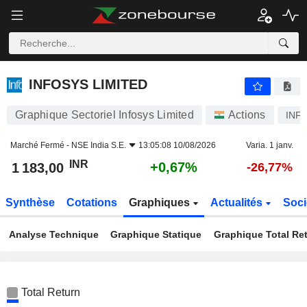
INFOSYS LIMITED
1 183,00
₹
+0,67%
INFOSYS LIMITED
Graphique Sectoriel Infosys Limited
Actions
INF
Marché Fermé -
NSE India S.E.
13:05:08 10/08/2026
Varia. 1 janv.
INR
+0,67%
1 183,00
-26,77%
Synthèse
Cotations
Graphiques
Actualités
Soci
Analyse Technique
Graphique Statique
Graphique Total Re
Total Return