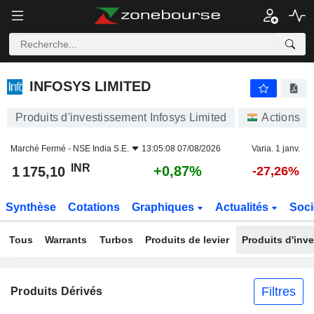
INFOSYS LIMITED
1 175,10
₹
+0,87%
INFOSYS LIMITED
Produits d'investissement Infosys Limited
Actions
Marché Fermé -
NSE India S.E.
13:05:08 07/08/2026
Varia. 1 janv.
INR
+0,87%
1 175,10
-27,26%
Synthèse
Cotations
Graphiques
Actualités
Soci
Tous
Warrants
Turbos
Produits de levier
Produits d'inv
Filtres
Produits Dérivés