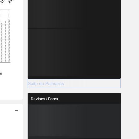
Suite du Palmarès
Devises / Forex