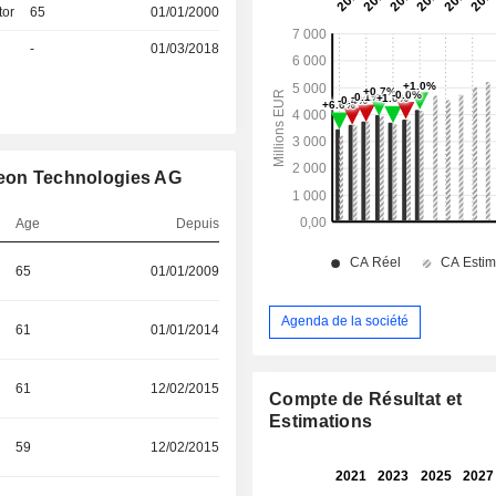
tor
65
01/01/2000
-
01/03/2018
neon Technologies AG
Age
Depuis
65
01/01/2009
Agenda de la société
61
01/01/2014
61
12/02/2015
Compte de Résultat et
Estimations
59
12/02/2015