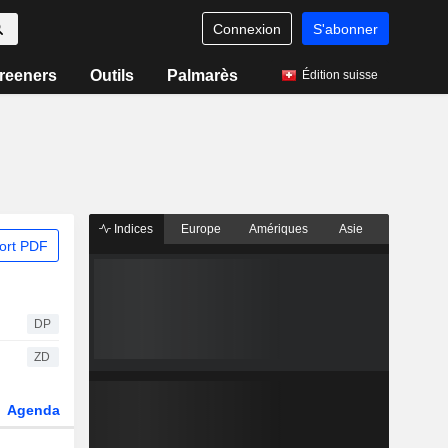
Connexion
S'abonner
reeners
Outils
Palmarès
Édition suisse
Indices
Europe
Amériques
Asie
ort PDF
DP
ZD
Agenda
Secteur
Dérivés
Fonds et ETFs