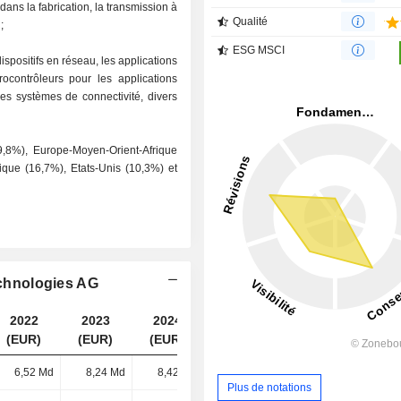
dans la fabrication, la transmission à
Qualité
;
ESG MSCI
spositifs en réseau, les applications
contrôleurs pour les applications
les systèmes de connectivité, divers
9,8%), Europe-Moyen-Orient-Afrique
que (16,7%), Etats-Unis (10,3%) et
echnologies AG
2022
2023
2024
2025
(EUR)
(EUR)
(EUR)
(EUR)
6,52 Md
8,24 Md
8,42 Md
7,4 Md
Plus de notations