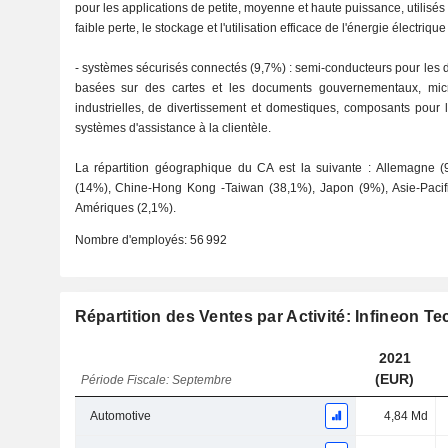
pour les applications de petite, moyenne et haute puissance, utilisés 
faible perte, le stockage et l'utilisation efficace de l'énergie électrique 
- systèmes sécurisés connectés (9,7%) : semi-conducteurs pour les di
basées sur des cartes et les documents gouvernementaux, micro
industrielles, de divertissement et domestiques, composants pour 
systèmes d'assistance à la clientèle.
La répartition géographique du CA est la suivante : Allemagne (
(14%), Chine-Hong Kong -Taiwan (38,1%), Japon (9%), Asie-Pacifi
Amériques (2,1%).
Nombre d'employés:
56 992
Répartition des Ventes par Activité: Infineon T
2021
(EUR)
Période Fiscale: Septembre
Automotive
4,84 Md