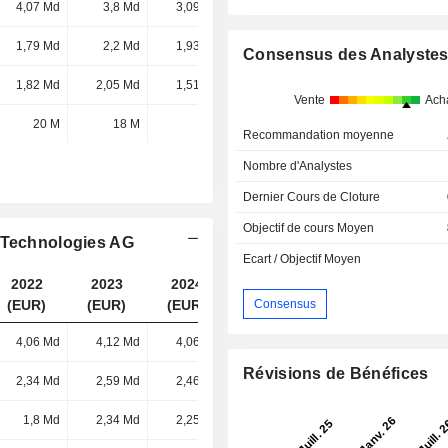
4,07 Md
3,8 Md
3,09 Md
4,21 Md
1,79 Md
2,2 Md
1,93 Md
1,63 Md
Consensus des Analyste
1,82 Md
2,05 Md
1,51 Md
1,42 Md
Vente
Ach
20 M
18 M
4 M
3 M
Recommandation moyenne
Nombre d'Analystes
Dernier Cours de Cloture
Objectif de cours Moyen
n Technologies AG
Ecart / Objectif Moyen
2022
2023
2024
2025
Consensus
(EUR)
(EUR)
(EUR)
(EUR)
4,06 Md
4,12 Md
4,06 Md
4,21 Md
Révisions de Bénéfices
2,34 Md
2,59 Md
2,46 Md
2,45 Md
1,8 Md
2,34 Md
2,25 Md
2,05 Md