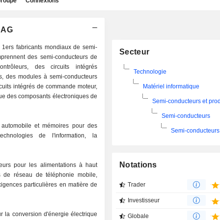
roupe
Connexions
s AG
s 1ers fabricants mondiaux de semi-
Secteur
mprennent des semi-conducteurs de
ntrôleurs, des circuits intégrés
Technologie
es, des modules à semi-conducteurs
circuits intégrés de commande moteur,
Matériel informatique
 que des composants électroniques de
Semi-conducteurs et produ
Semi-conducteurs
ie automobile et mémoires pour des
Semi-conducteurs 
technologies de l'information, la
Notations
eurs pour les alimentations à haut
es de réseau de téléphonie mobile,
xigences particulières en matière de
Trader
Investisseur
r la conversion d'énergie électrique
Globale