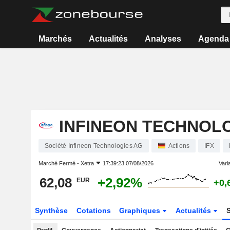
Marchés
Actualités
Analyses
Agenda
INFINEON TECHNOL
Société Infineon Technologies AG
Actions
IFX
Marché Fermé -
Xetra
17:39:23 07/08/2026
Varia
62,08
+2,92%
EUR
+0,
Synthèse
Cotations
Graphiques
Actualités