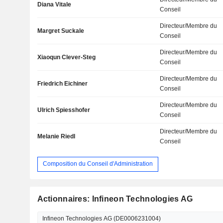
Diana Vitale
Conseil
Directeur/Membre du
Margret Suckale
Conseil
Directeur/Membre du
Xiaoqun Clever-Steg
Conseil
Directeur/Membre du
Friedrich Eichiner
Conseil
Directeur/Membre du
Ulrich Spiesshofer
Conseil
Directeur/Membre du
Melanie Riedl
Conseil
Composition du Conseil d'Administration
Actionnaires: Infineon Technologies AG