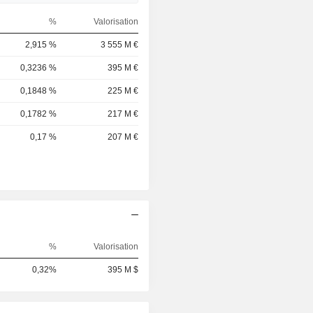
%
Valorisation
2,915 %
3 555 M €
0,3236 %
395 M €
0,1848 %
225 M €
0,1782 %
217 M €
0,17 %
207 M €
%
Valorisation
0,32%
395 M $