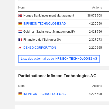
Nom
Actions
Norges Bank Investment Management
38 072 708
INFINEON TECHNOLOGIES AG
4 226 590
Goldman Sachs Asset Management BV
2 413 756
Financière de l'Échiquier SA
2 327 273
DENSO CORPORATION
2 220 565
Liste des actionnaires de INFINEON TECHNOLOGIES AG
Participations: Infineon Technologies AG
Nom
Actions
INFINEON TECHNOLOGIES AG
4 226 590