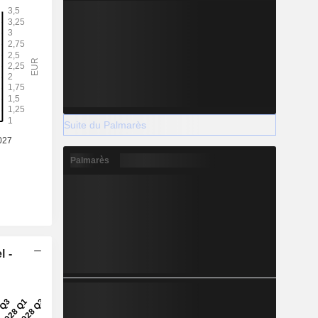
Suite du Palmarès
Palmarès
l -