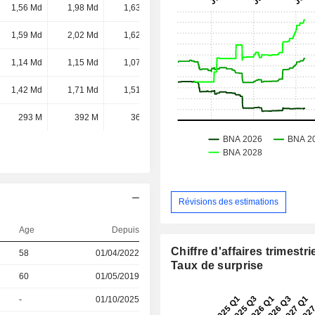
1,56 Md
1,98 Md
1,63 Md
1,51 Md
1,59 Md
2,02 Md
1,62 Md
1,44 Md
1,14 Md
1,15 Md
1,07 Md
1,37 Md
1,42 Md
1,71 Md
1,51 Md
1,31 Md
293 M
392 M
365 M
328 M
Révisions des estimations
Age
Depuis
Chiffre d'affaires trimestrie
58
01/04/2022
Taux de surprise
60
01/05/2019
-
01/10/2025