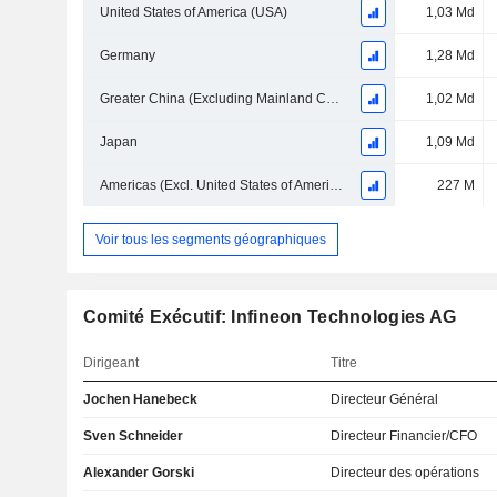
United States of America (USA)
1,03 Md
Germany
1,28 Md
Greater China (Excluding Mainland China, Hong Kong)
1,02 Md
Japan
1,09 Md
Americas (Excl. United States of America)
227 M
Voir tous les segments géographiques
Comité Exécutif: Infineon Technologies AG
Dirigeant
Titre
Jochen Hanebeck
Directeur Général
Sven Schneider
Directeur Financier/CFO
Alexander Gorski
Directeur des opérations