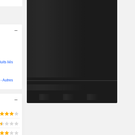
its liés
- Autres