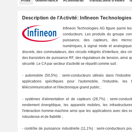
Profil
Gouvernance
Actionnariat
Transactions d'initiés
G
Description de l'Activité: Infineon Technologie
Infineon Technologies AG figure parmi le
conducteurs. Les produits du groupe co
puissance, des capteurs, des microco
numériques, à signal mixte et analogiqu
discrets, des commutateurs, des circuits intégrés d'interface, des 
des transistors de puissance RF, des régulateurs de tension, ainsi
sécurité. Le CA par secteur d'activité se répartit comme suit :
- automobile (50,5%) : semi-conducteurs utilisés dans l'industr
applications spécifiques pour l'automobile, l'industrie, les 
télécommunication et l'électronique grand public ;
- systèmes d'alimentation et de capteurs (28,7%) : semi-conduct
rendement énergétique, les appareils mobiles, les infrastructur
l'interaction homme-machine ainsi que les applications avec des e
robustesse et de fiabilité ;
- contrôle de puissance industrielle (11,1%) : semi-conducteurs pou