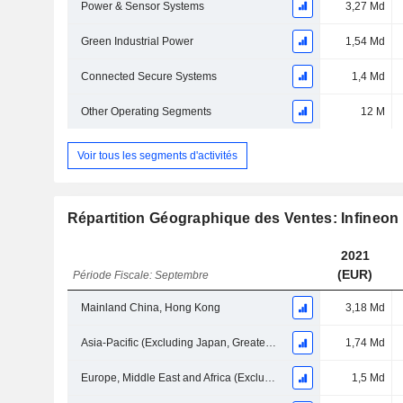
Power & Sensor Systems
3,27 Md
Green Industrial Power
1,54 Md
Connected Secure Systems
1,4 Md
Other Operating Segments
12 M
Voir tous les segments d'activités
Répartition Géographique des Ventes: Infineo
2021
(EUR)
Période Fiscale: Septembre
Mainland China, Hong Kong
3,18 Md
Asia-Pacific (Excluding Japan, Greater China)
1,74 Md
Europe, Middle East and Africa (Excluding Germany)
1,5 Md