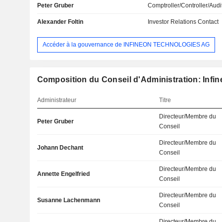
Peter Gruber
Comptroller/Controller/Audi
Alexander Foltin
Investor Relations Contact
Accéder à la gouvernance de INFINEON TECHNOLOGIES AG
Composition du Conseil d'Administration: Infi
Administrateur
Titre
Directeur/Membre du
Peter Gruber
Conseil
Directeur/Membre du
Johann Dechant
Conseil
Directeur/Membre du
Annette Engelfried
Conseil
Directeur/Membre du
Susanne Lachenmann
Conseil
Directeur/Membre du