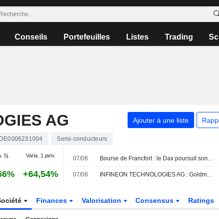
Conseils
Portefeuilles
Listes
Trading
Sc
OGIES AG
Ajouter à une liste
Rapp
DE0006231004
Semi-conducteurs
. 5j.
Varia. 1 janv.
07/08
Bourse de Francfort : le Dax poursuit son rallye historique après le rapport sur l'emploi américain
66%
+64,54%
07/08
INFINEON TECHNOLOGIES AG : Goldman Sachs réitère son opinion positive sur le titre
Société
Finances
Valorisation
Consensus
Ratings