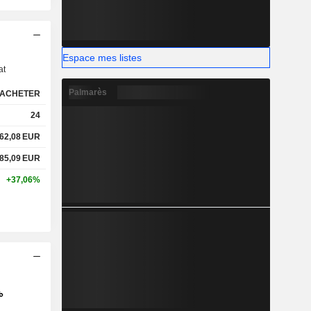
s
Espace mes listes
at
Palmarès
ACHETER
24
62,08
EUR
85,09
EUR
+37,06%