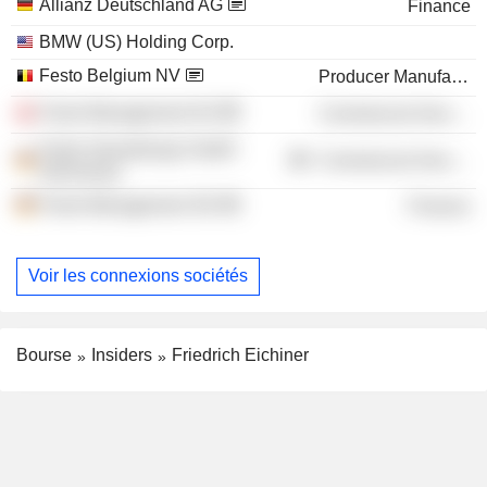
Allianz Deutschland AG
Finance
BMW (US) Holding Corp.
Festo Belgium NV
Producer Manufacturing
Festo Management AG
Commercial Services
Festo Verwaltungs GmbH
Commercial Services
(Germany)
Festo Management SE
Finance
Voir les connexions sociétés
Bourse
Insiders
Friedrich Eichiner