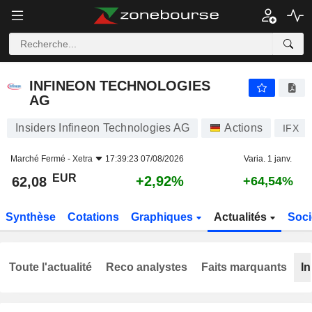
INFINEON TECHNOLOGIES AG
62,08
€
+2,92%
INFINEON TECHNOLOGIES
AG
Insiders Infineon Technologies AG
Actions
IFX
Marché Fermé -
Xetra
17:39:23 07/08/2026
Varia. 1 janv.
EUR
+2,92%
62,08
+64,54%
Synthèse
Cotations
Graphiques
Actualités
Soci
Toute l'actualité
Reco analystes
Faits marquants
In