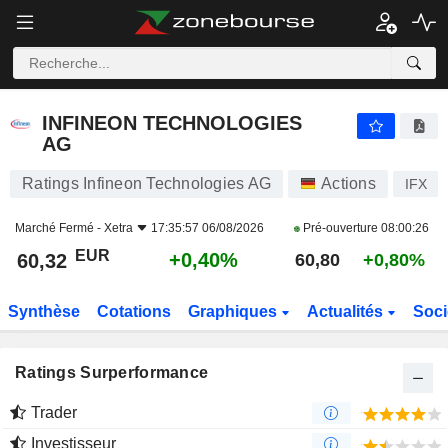
INFINEON TECHNOLOGIES AG
60,32
€
+0,40%
INFINEON TECHNOLOGIES
AG
Ratings Infineon Technologies AG
Actions
IFX
Marché Fermé -
Xetra
17:35:57 06/08/2026
Pré-ouverture
08:00:26
EUR
+0,40%
60,32
60,80
+0,80%
Synthèse
Cotations
Graphiques
Actualités
Soci
Ratings Surperformance
Trader
Investisseur