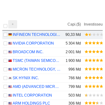
Capi.($)
Investisseur
INFINEON TECHNOLOGIES AG
90,33 Md
NVIDIA CORPORATION
5 304 Md
BROADCOM INC.
2 001 Md
TSMC (TAIWAN SEMICONDUCTOR MANUFACTURING COMPANY)
1 900 Md
MICRON TECHNOLOGY, INC.
996 Md
SK HYNIX INC.
766 Md
AMD (ADVANCED MICRO DEVICES)
799 Md
INTEL CORPORATION
503 Md
ARM HOLDINGS PLC
306 Md